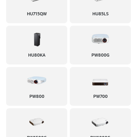
1350 руб
60 минут
HU715QW
HU85LS
Ремонт блока управления
1180 руб
60 минут
Замена блока питания
1260 руб
60 минут
HU80KA
PW800G
Замена матрицы
1170 руб
60 минут
Прошивка
PW800
PW700
540 руб
60 минут
Замена материнской платы
1440 руб
60 минут