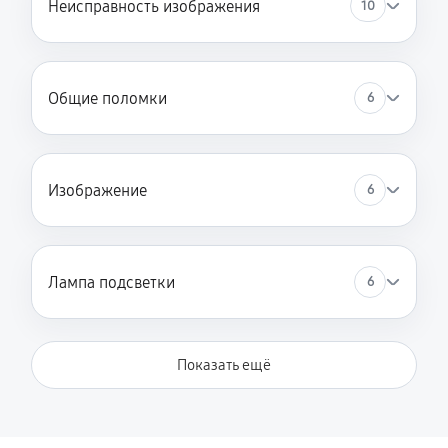
Неисправность изображения
10
Замена лампы на светодиод
680 руб
60 минут
Общие поломки
6
Замена зеркального тоннеля
1760 руб
60 минут
Замена оптического блока
Изображение
6
900 руб
60 минут
Юстировка оптики
Лампа подсветки
6
1710 руб
60 минут
Замена системы накала лампы
Показать ещё
1620 руб
60 минут
Замена балластера