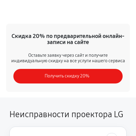
Замена датчика
630 руб
60 минут
Замена дисплея
Скидка 20% по предварительной онлайн-
1490 руб
60 минут
записи на сайте
Замена HDMI разъема
Оставьте заявку через сайт и получите
индивидуальную скидку на все услуги нашего сервиса
1080 руб
60 минут
Получить скидку 20%
Ремонт матрицы
990 руб
60 минут
Замена DMD-чипа
810 руб
60 минут
Неисправности проектора LG
Ремонт после перегрева
1710 руб
60 минут