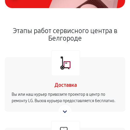
Замена лазера
720 руб
60 минут
Этапы работ сервисного центра в
Чистка оптической системы
Белгороде
410 руб
60 минут
Замена лампы подсветки
450 руб
60 минут
Ремонт блока питания
900 руб
60 минут
Доставка
Вы или наш курьер привозите проектор в центр по
ремонту LG. Вызов курьера предоставляется бесплатно.