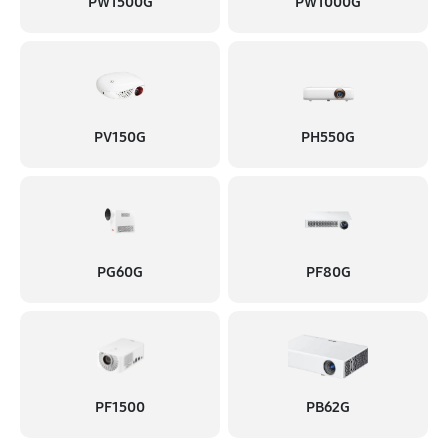
Ремонт системы охлаждения
PW1500G
PW1000G
830 руб
60 минут
Ремонт материнской платы
720 руб
60 минут
PV150G
PH550G
Ремонт платы управления (восстановление)
1080 руб
60 минут
Замена матричного блока
900 руб
60 минут
PG60G
PF80G
Замена фильтра
500 руб
60 минут
Замена светодиода
PF1500
PB62G
1130 руб
60 минут