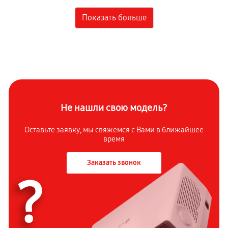
Замена линзы
1130 руб
60 минут
Ремонт корпуса
1130 руб
60 минут
Замена блока управления
950 руб
60 минут
Не нашли свою модель?
Восстановление программного обеспечения
Оставьте заявку, мы свяжемся с
Вами в ближайшее
время
630 руб
60 минут
Заказать звонок
Замена светофильтра
?
1530 руб
60 минут
Настройка
450 руб
60 минут