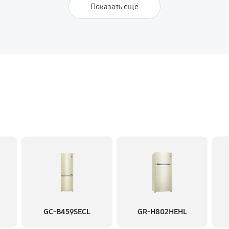
Показать ещё
GC-B459SECL
GR-H802HEHL