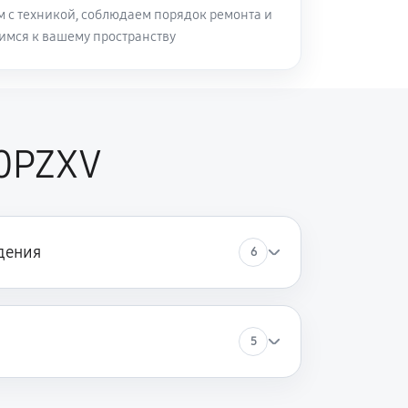
м с техникой, соблюдаем порядок ремонта и
имся к вашему пространству
60PZXV
дения
6
5