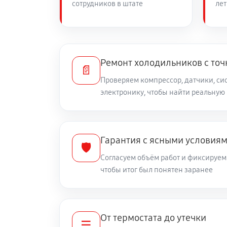
сотрудников в штате
лет
Замена нагревателя оттайки
Ремонт холодильников с то
📄
Проверяем компрессор, датчики, си
электронику, чтобы найти реальную
Гарантия с ясными условия
🛡️
Согласуем объём работ и фиксируем 
чтобы итог был понятен заранее
От термостата до утечки
☰