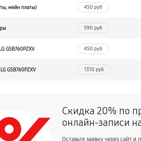
450 руб
ты, мейн платы)
590 руб
уры
450 руб
 LG GSB760PZXV
1310 руб
 LG GSB760PZXV
530 руб
Скидка 20% по п
590 руб
 LG GSB760PZXV
онлайн-записи на
680 руб
Оставьте заявку через сайт и