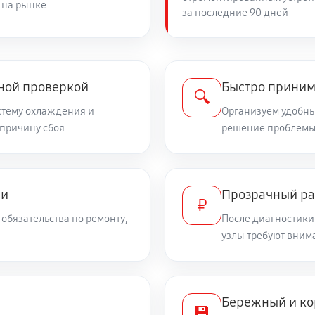
 на рынке
за последние 90 дней
450 руб
чной проверкой
Быстро приним
🔍
стему охлаждения и
Организуем удобный
 причину сбоя
решение проблемы
ми
Прозрачный ра
₽
обязательства по ремонту,
После диагностики
узлы требуют вним
Бережный и ко
💾