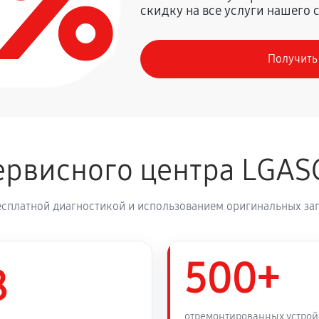
0%
скидку на все услуги нашего 
720 руб
Получить
410 руб
деления
800 руб
рвисного центра LGAS
1260 руб
ка LG GSB760PZXV
есплатной диагностикой и использованием оригинальных зап
450 руб
760PZXV
500+
450 руб
8
530 руб
ка LG GSB760PZXV
отремонтированных устрой