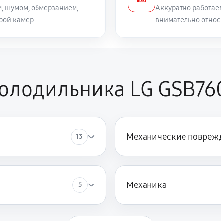
, шумом, обмерзанием,
Аккуратно работае
рой камер
внимательно относ
холодильника LG GSB7
Механические повреж
13
Механика
5