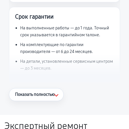
Срок гарантии
На выполненные работы — до 1 года. Точный
срок указывается в гарантийном талоне.
На комплектующие по гарантии
производителя — от 6 до 24 месяцев.
На детали, установленные сервисным центром
— до 3 месяцев.
Что считается гарантийным случаем
Показать полностью
Повторное возникновение неисправности,
напрямую связанной с выполненным
ремонтом.
Экспертный ремонт
Поломка установленной детали при