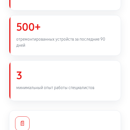
Замена фильтра осушителя
450 руб
60 минут
500+
Замена электросхемы холодильника LG
отремонтированных устройств за последние 90
GSB325PVQV
дней
530 руб
60 минут
Замена нагревателя оттайки
3
450 руб
60 минут
минимальный опыт работы специалистов
📄