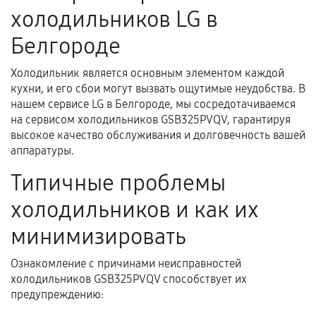
холодильников LG в
нормальной эксплуатации в течение
гарантийного срока.
Белгороде
Несоответствие комплектующей заявленным
техническим характеристикам.
Холодильник является основным элементом каждой
кухни, и его сбои могут вызвать ощутимые неудобства. В
нашем сервисе LG в Белгороде, мы сосредотачиваемся
на сервисом холодильников GSB325PVQV, гарантируя
Документы для подтверждения
высокое качество обслуживания и долговечность вашей
гарантии
аппаратуры.
Гарантийный талон.
Типичные проблемы
Акт выполненных работ с датой, перечнем
холодильников и как их
услуг и сроком гарантии.
минимизировать
Документы на установленные комплектующие
и кассовый чек.
Ознакомление с причинами неисправностей
холодильников GSB325PVQV способствует их
предупреждению:
Расширенная гарантия