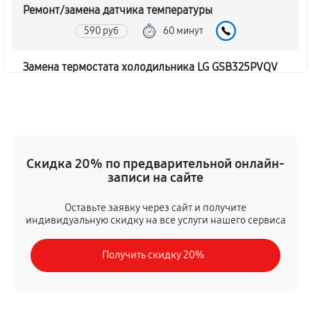
Ремонт/замена датчика температуры
590 руб
60 минут
Замена термостата холодильника LG GSB325PVQV
450 руб
60 минут
Замена дефростера холодильника LG GSB325PVQV
1310 руб
60 минут
Скидка 20% по предварительной онлайн-
записи на сайте
Замена мотор-компрессора
530 руб
60 минут
Оставьте заявку через сайт и получите
индивидуальную скидку на все услуги нашего сервиса
Ремонт испарителя холодильника LG GSB325PVQV
Получить скидку 20%
590 руб
60 минут
Перевешивание дверей