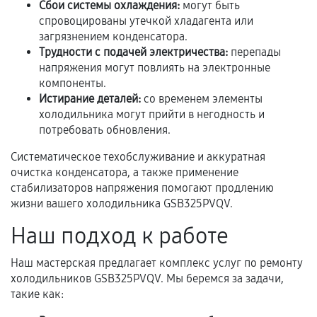
Сбои системы охлаждения:
могут быть
спровоцированы утечкой хладагента или
В некоторых случаях возможно оформление
загрязнением конденсатора.
расширенной гарантии. Стоимость, сроки и
Трудности с подачей электричества:
перепады
условия продления согласовываются отдельно и
напряжения могут повлиять на электронные
фиксируются в документах.
компоненты.
Истирание деталей:
со временем элементы
холодильника могут прийти в негодность и
потребовать обновления.
Когда гарантия не действует
Систематическое техобслуживание и аккуратная
Нарушение правил эксплуатации,
очистка конденсатора, а также применение
механические повреждения, попадание влаги,
стабилизаторов напряжения помогают продлению
перегрев, коррозия.
жизни вашего холодильника GSB325PVQV.
Самостоятельный ремонт или вмешательство
Наш подход к работе
третьих лиц.
Наш мастерская предлагает комплекс услуг по ремонту
Естественный износ деталей, если иное не
холодильников GSB325PVQV. Мы беремся за задачи,
предусмотрено отдельно.
такие как:
Обращение после окончания гарантийного