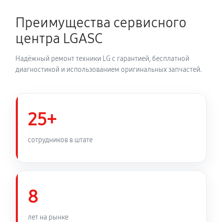
680 руб
60 минут
Преимущества сервисного
Устранение засора трубопровода
центра LGASC
720 руб
60 минут
Надёжный ремонт техники LG с гарантией, бесплатной
Ремонт датчика морозильного отделения
диагностикой и использованием оригинальных запчастей.
410 руб
60 минут
Прочистка дренажной системы
25+
800 руб
60 минут
сотрудников в штате
Замена трубопровода холодильника LG
GSB325PVQV
1260 руб
60 минут
8
Замена ТЭН холодильника LG GSB325PVQV
лет на рынке
450 руб
60 минут