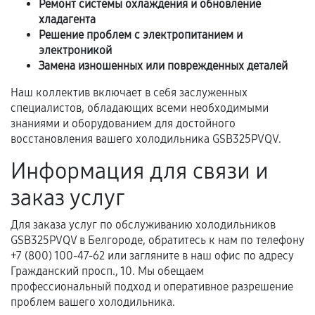
Ремонт системы охлаждения и обновление
срока.
хладагента
Программные сбои, если это не указано в
Решение проблем с электропитанием и
отдельных условиях.
электроникой
Замена изношенных или поврежденных деталей
Наш коллектив включает в себя заслуженных
Если комплектующие куплены
специалистов, обладающих всеми необходимыми
самостоятельно
знаниями и оборудованием для достойного
восстановления вашего холодильника GSB325PVQV.
Гарантия на выполненные работы может
Информация для связи и
сохраняться полностью или частично, если
соблюдены следующие условия:
заказ услуг
Предоставленные детали подходят по
техническим параметрам и не имеют внешних
Для заказа услуг по обслуживанию холодильников
дефектов.
GSB325PVQV в Белгороде, обратитесь к нам по телефону
+7 (800) 100-47-62 или загляните в наш офис по адресу
Установка была выполнена нашим сервисным
Гражданский просп., 10. Мы обещаем
центром.
профессиональный подход и оперативное разрешение
При этом гарантия на сами комплектующие
проблем вашего холодильника.
остается на стороне производителя или