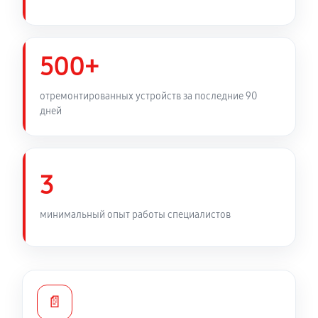
Замена фильтра осушителя
450 руб
60 минут
500+
Замена электросхемы холодильника LG GN-
отремонтированных устройств за последние 90
B222SQCR
дней
530 руб
60 минут
Замена нагревателя оттайки
3
450 руб
60 минут
минимальный опыт работы специалистов
📄