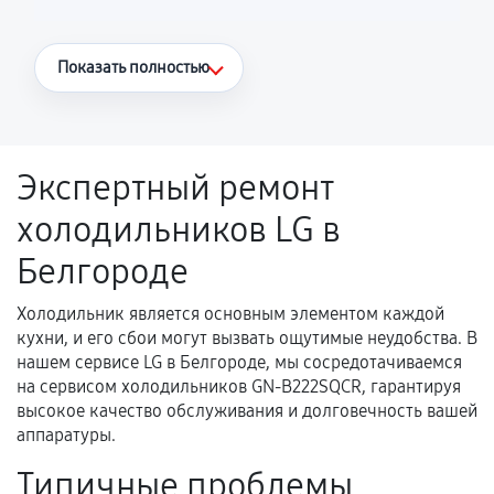
Что считается гарантийным случаем
Показать полностью
Повторное возникновение неисправности,
напрямую связанной с выполненным
ремонтом.
Экспертный ремонт
Поломка установленной детали при
холодильников LG в
нормальной эксплуатации в течение
гарантийного срока.
Белгороде
Несоответствие комплектующей заявленным
техническим характеристикам.
Холодильник является основным элементом каждой
кухни, и его сбои могут вызвать ощутимые неудобства. В
нашем сервисе LG в Белгороде, мы сосредотачиваемся
на сервисом холодильников GN-B222SQCR, гарантируя
Документы для подтверждения
высокое качество обслуживания и долговечность вашей
гарантии
аппаратуры.
Гарантийный талон.
Типичные проблемы