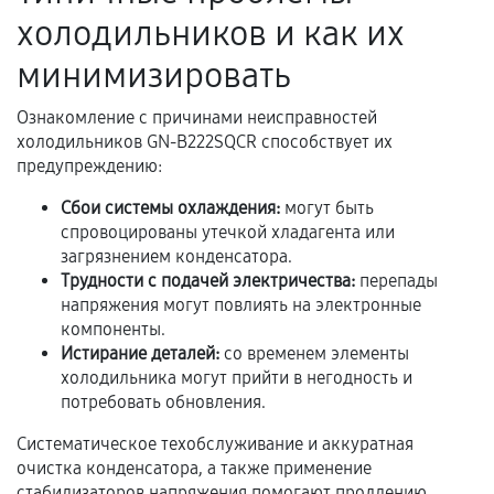
Акт выполненных работ с датой, перечнем
холодильников и как их
услуг и сроком гарантии.
минимизировать
Документы на установленные комплектующие
и кассовый чек.
Ознакомление с причинами неисправностей
холодильников GN-B222SQCR способствует их
предупреждению:
Расширенная гарантия
Сбои системы охлаждения:
могут быть
спровоцированы утечкой хладагента или
В некоторых случаях возможно оформление
загрязнением конденсатора.
расширенной гарантии. Стоимость, сроки и
Трудности с подачей электричества:
перепады
условия продления согласовываются отдельно и
напряжения могут повлиять на электронные
фиксируются в документах.
компоненты.
Истирание деталей:
со временем элементы
холодильника могут прийти в негодность и
потребовать обновления.
Когда гарантия не действует
Систематическое техобслуживание и аккуратная
Нарушение правил эксплуатации,
очистка конденсатора, а также применение
механические повреждения, попадание влаги,
стабилизаторов напряжения помогают продлению