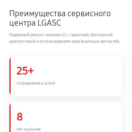
680 руб
60 минут
Преимущества сервисного
Устранение засора трубопровода
центра LGASC
720 руб
60 минут
Надёжный ремонт техники LG с гарантией, бесплатной
Ремонт датчика морозильного отделения
диагностикой и использованием оригинальных запчастей.
410 руб
60 минут
Прочистка дренажной системы
25+
800 руб
60 минут
сотрудников в штате
Замена трубопровода холодильника LG GN-
B222SQCR
1260 руб
60 минут
8
Замена ТЭН холодильника LG GN-B222SQCR
лет на рынке
450 руб
60 минут