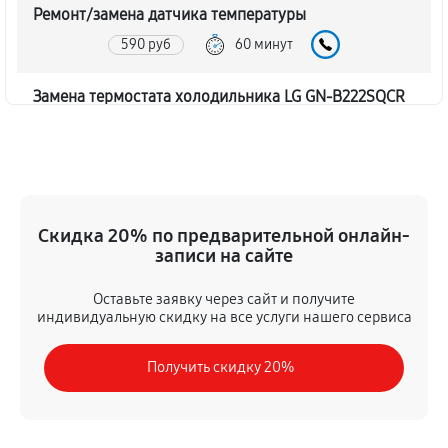
Ремонт/замена датчика температуры
590 руб
60 минут
Замена термостата холодильника LG GN-B222SQCR
450 руб
60 минут
Замена дефростера холодильника LG GN-B222SQCR
1310 руб
60 минут
Скидка 20% по предварительной онлайн-
записи на сайте
Замена мотор-компрессора
530 руб
60 минут
Оставьте заявку через сайт и получите
индивидуальную скидку на все услуги нашего сервиса
Ремонт испарителя холодильника LG GN-B222SQCR
Получить скидку 20%
590 руб
60 минут
Перевешивание дверей