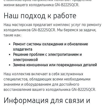
перегрев, коррозия.
жизни вашего холодильника GN-B222SQCR.
Самостоятельный ремонт или вмешательство
Наш подход к работе
третьих лиц.
Наш мастерская предлагает комплекс услуг по ремонту
Естественный износ деталей, если иное не
холодильников GN-B222SQCR. Мы беремся за задачи,
предусмотрено отдельно.
такие как:
Обращение после окончания гарантийного
Ремонт системы охлаждения и обновление
срока.
хладагента
Программные сбои, если это не указано в
Решение проблем с электропитанием и
отдельных условиях.
электроникой
Замена изношенных или поврежденных деталей
Наш коллектив включает в себя заслуженных
Если комплектующие куплены
специалистов, обладающих всеми необходимыми
самостоятельно
знаниями и оборудованием для достойного
восстановления вашего холодильника GN-B222SQCR.
Гарантия на выполненные работы может
Информация для связи и
сохраняться полностью или частично, если
соблюдены следующие условия: