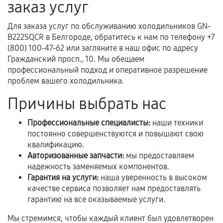
заказ услуг
Предоставленные детали подходят по
техническим параметрам и не имеют внешних
Для заказа услуг по обслуживанию холодильников GN-
дефектов.
B222SQCR в Белгороде, обратитесь к нам по телефону +7
(800) 100-47-62 или загляните в наш офис по адресу
Установка была выполнена нашим сервисным
Гражданский просп., 10. Мы обещаем
центром.
профессиональный подход и оперативное разрешение
При этом гарантия на сами комплектующие
проблем вашего холодильника.
остается на стороне производителя или
Причины выбрать нас
продавца. За качество сторонних деталей
сервисный центр ответственности не несет.
Профессиональные специалисты:
наши техники
постоянно совершенствуются и повышают свою
квалификацию.
Авторизованные запчасти:
мы предоставляем
надежность заменяемых компонентов.
Гарантия на услуги:
наша уверенность в высоком
качестве сервиса позволяет нам предоставлять
гарантию на все оказываемые услуги.
Мы стремимся, чтобы каждый клиент был удовлетворен