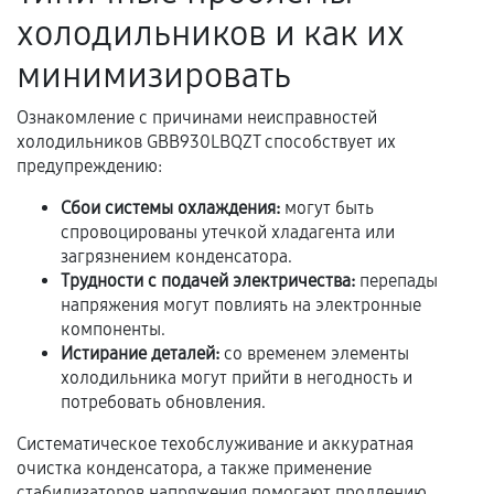
Акт выполненных работ с датой, перечнем
холодильников и как их
услуг и сроком гарантии.
минимизировать
Документы на установленные комплектующие
и кассовый чек.
Ознакомление с причинами неисправностей
холодильников GBB930LBQZT способствует их
предупреждению:
Расширенная гарантия
Сбои системы охлаждения:
могут быть
спровоцированы утечкой хладагента или
В некоторых случаях возможно оформление
загрязнением конденсатора.
расширенной гарантии. Стоимость, сроки и
Трудности с подачей электричества:
перепады
условия продления согласовываются отдельно и
напряжения могут повлиять на электронные
фиксируются в документах.
компоненты.
Истирание деталей:
со временем элементы
холодильника могут прийти в негодность и
потребовать обновления.
Когда гарантия не действует
Систематическое техобслуживание и аккуратная
Нарушение правил эксплуатации,
очистка конденсатора, а также применение
механические повреждения, попадание влаги,
стабилизаторов напряжения помогают продлению