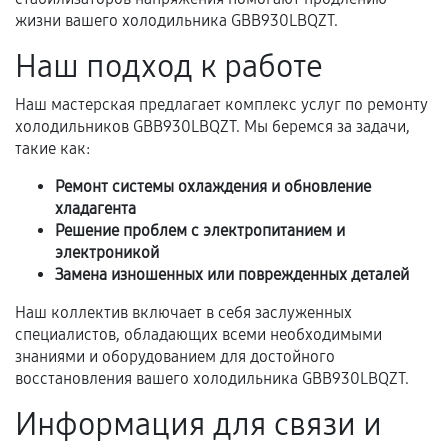
перегрев, коррозия.
жизни вашего холодильника GBB930LBQZT.
Самостоятельный ремонт или вмешательство
Наш подход к работе
третьих лиц.
Наш мастерская предлагает комплекс услуг по ремонту
Естественный износ деталей, если иное не
холодильников GBB930LBQZT. Мы беремся за задачи,
предусмотрено отдельно.
такие как:
Обращение после окончания гарантийного
Ремонт системы охлаждения и обновление
срока.
хладагента
Программные сбои, если это не указано в
Решение проблем с электропитанием и
отдельных условиях.
электроникой
Замена изношенных или поврежденных деталей
Наш коллектив включает в себя заслуженных
Если комплектующие куплены
специалистов, обладающих всеми необходимыми
самостоятельно
знаниями и оборудованием для достойного
восстановления вашего холодильника GBB930LBQZT.
Гарантия на выполненные работы может
Информация для связи и
сохраняться полностью или частично, если
соблюдены следующие условия: