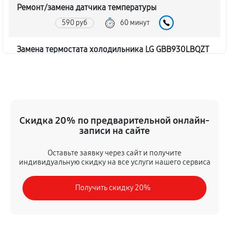
Ремонт/замена датчика температуры
590 руб
60 минут
Замена термостата холодильника LG GBB930LBQZT
450 руб
60 минут
Замена дефростера холодильника LG GBB930LBQZT
1310 руб
60 минут
Скидка 20% по предварительной онлайн-
записи на сайте
Замена мотор-компрессора
530 руб
60 минут
Оставьте заявку через сайт и получите
индивидуальную скидку на все услуги нашего сервиса
Ремонт испарителя холодильника LG GBB930LBQZT
Получить скидку 20%
590 руб
60 минут
Перевешивание дверей