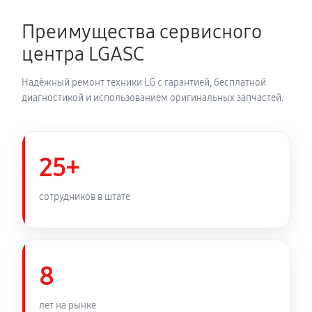
680 руб
60 минут
Преимущества сервисного
Устранение засора трубопровода
центра LGASC
720 руб
60 минут
Надёжный ремонт техники LG с гарантией, бесплатной
Ремонт датчика морозильного отделения
диагностикой и использованием оригинальных запчастей.
410 руб
60 минут
Прочистка дренажной системы
25+
800 руб
60 минут
сотрудников в штате
Замена трубопровода холодильника LG
GBB930LBQZT
1260 руб
60 минут
8
Замена ТЭН холодильника LG GBB930LBQZT
лет на рынке
450 руб
60 минут