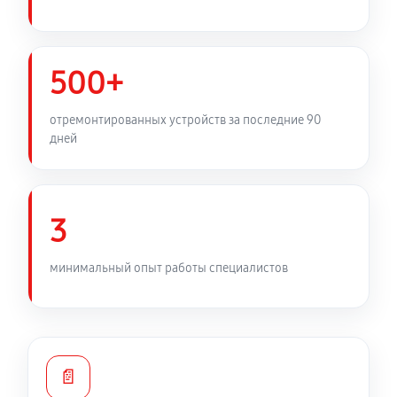
Замена фильтра осушителя
450 руб
60 минут
500+
Замена электросхемы холодильника LG
отремонтированных устройств за последние 90
GBB930LBQZT
дней
530 руб
60 минут
Замена нагревателя оттайки
3
450 руб
60 минут
минимальный опыт работы специалистов
📄