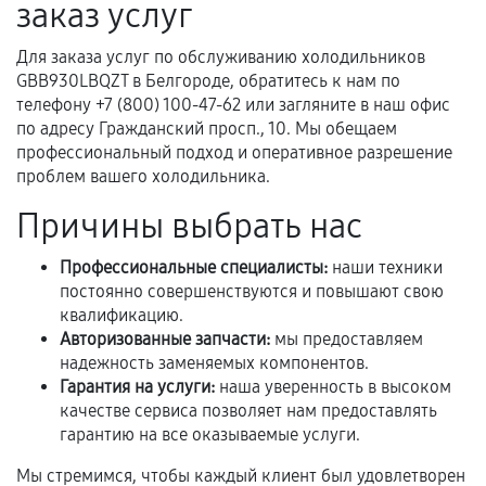
заказ услуг
Предоставленные детали подходят по
техническим параметрам и не имеют внешних
Для заказа услуг по обслуживанию холодильников
дефектов.
GBB930LBQZT в Белгороде, обратитесь к нам по
телефону +7 (800) 100-47-62 или загляните в наш офис
Установка была выполнена нашим сервисным
по адресу Гражданский просп., 10. Мы обещаем
центром.
профессиональный подход и оперативное разрешение
При этом гарантия на сами комплектующие
проблем вашего холодильника.
остается на стороне производителя или
Причины выбрать нас
продавца. За качество сторонних деталей
сервисный центр ответственности не несет.
Профессиональные специалисты:
наши техники
постоянно совершенствуются и повышают свою
квалификацию.
Авторизованные запчасти:
мы предоставляем
надежность заменяемых компонентов.
Гарантия на услуги:
наша уверенность в высоком
качестве сервиса позволяет нам предоставлять
гарантию на все оказываемые услуги.
Мы стремимся, чтобы каждый клиент был удовлетворен