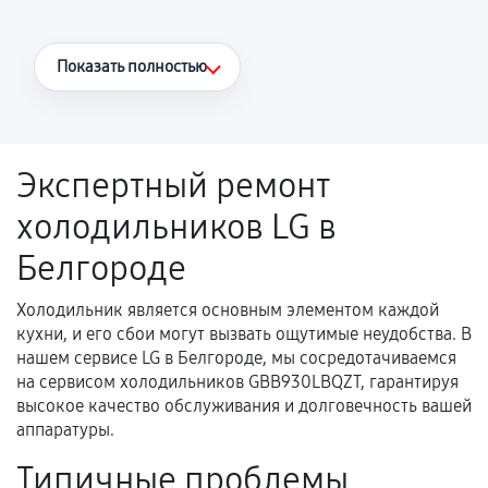
Что считается гарантийным случаем
Показать полностью
Повторное возникновение неисправности,
напрямую связанной с выполненным
ремонтом.
Экспертный ремонт
Поломка установленной детали при
холодильников LG в
нормальной эксплуатации в течение
гарантийного срока.
Белгороде
Несоответствие комплектующей заявленным
техническим характеристикам.
Холодильник является основным элементом каждой
кухни, и его сбои могут вызвать ощутимые неудобства. В
нашем сервисе LG в Белгороде, мы сосредотачиваемся
на сервисом холодильников GBB930LBQZT, гарантируя
Документы для подтверждения
высокое качество обслуживания и долговечность вашей
гарантии
аппаратуры.
Гарантийный талон.
Типичные проблемы