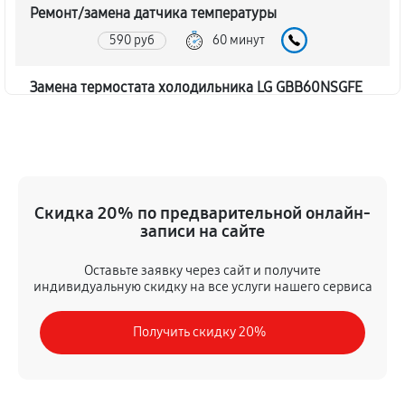
Ремонт/замена датчика температуры
590 руб
60 минут
Замена термостата холодильника LG GBB60NSGFE
450 руб
60 минут
Замена дефростера холодильника LG GBB60NSGFE
1310 руб
60 минут
Скидка 20% по предварительной онлайн-
записи на сайте
Замена мотор-компрессора
530 руб
60 минут
Оставьте заявку через сайт и получите
индивидуальную скидку на все услуги нашего сервиса
Ремонт испарителя холодильника LG GBB60NSGFE
Получить скидку 20%
590 руб
60 минут
Перевешивание дверей