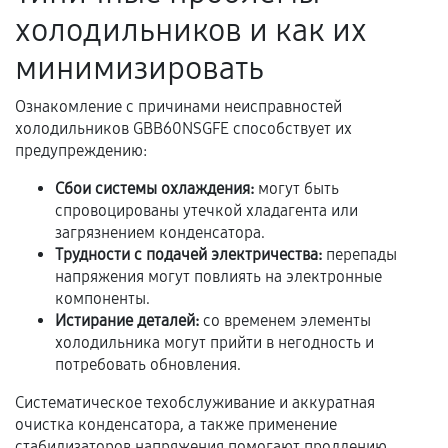
Акт выполненных работ с датой, перечнем
холодильников и как их
услуг и сроком гарантии.
минимизировать
Документы на установленные комплектующие
и кассовый чек.
Ознакомление с причинами неисправностей
холодильников GBB60NSGFE способствует их
предупреждению:
Расширенная гарантия
Сбои системы охлаждения:
могут быть
спровоцированы утечкой хладагента или
В некоторых случаях возможно оформление
загрязнением конденсатора.
расширенной гарантии. Стоимость, сроки и
Трудности с подачей электричества:
перепады
условия продления согласовываются отдельно и
напряжения могут повлиять на электронные
фиксируются в документах.
компоненты.
Истирание деталей:
со временем элементы
холодильника могут прийти в негодность и
потребовать обновления.
Когда гарантия не действует
Систематическое техобслуживание и аккуратная
Нарушение правил эксплуатации,
очистка конденсатора, а также применение
механические повреждения, попадание влаги,
стабилизаторов напряжения помогают продлению