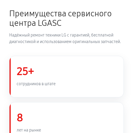
680 руб
60 минут
Преимущества сервисного
Устранение засора трубопровода
центра LGASC
720 руб
60 минут
Надёжный ремонт техники LG с гарантией, бесплатной
Ремонт датчика морозильного отделения
диагностикой и использованием оригинальных запчастей.
410 руб
60 минут
Прочистка дренажной системы
25+
800 руб
60 минут
сотрудников в штате
Замена трубопровода холодильника LG
GBB60NSGFE
1260 руб
60 минут
8
Замена ТЭН холодильника LG GBB60NSGFE
лет на рынке
450 руб
60 минут