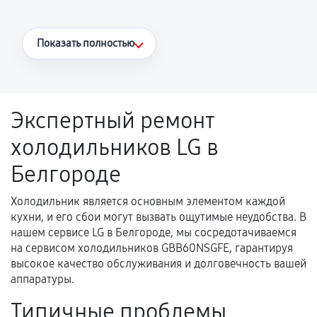
Что считается гарантийным случаем
Показать полностью
Повторное возникновение неисправности,
напрямую связанной с выполненным
ремонтом.
Экспертный ремонт
Поломка установленной детали при
холодильников LG в
нормальной эксплуатации в течение
гарантийного срока.
Белгороде
Несоответствие комплектующей заявленным
техническим характеристикам.
Холодильник является основным элементом каждой
кухни, и его сбои могут вызвать ощутимые неудобства. В
нашем сервисе LG в Белгороде, мы сосредотачиваемся
на сервисом холодильников GBB60NSGFE, гарантируя
Документы для подтверждения
высокое качество обслуживания и долговечность вашей
гарантии
аппаратуры.
Гарантийный талон.
Типичные проблемы