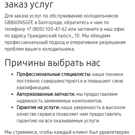
заказ услуг
Предоставленные детали подходят по
техническим параметрам и не имеют внешних
Для заказа услуг по обслуживанию холодильников
дефектов.
GBB60NSGFE в Белгороде, обратитесь к нам по
телефону +7 (800) 100-47-62 или загляните в наш офис
Установка была выполнена нашим сервисным
по адресу Гражданский просп., 10. Мы обещаем
центром.
профессиональный подход и оперативное разрешение
При этом гарантия на сами комплектующие
проблем вашего холодильника.
остается на стороне производителя или
Причины выбрать нас
продавца. За качество сторонних деталей
сервисный центр ответственности не несет.
Профессиональные специалисты:
наши техники
постоянно совершенствуются и повышают свою
квалификацию.
Авторизованные запчасти:
мы предоставляем
надежность заменяемых компонентов.
Гарантия на услуги:
наша уверенность в высоком
качестве сервиса позволяет нам предоставлять
гарантию на все оказываемые услуги.
Мы стремимся, чтобы каждый клиент был удовлетворен