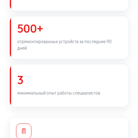
Замена фильтра осушителя
450 руб
60 минут
500+
Замена электросхемы холодильника LG
отремонтированных устройств за последние 90
GBB60NSGFE
дней
530 руб
60 минут
Замена нагревателя оттайки
3
450 руб
60 минут
минимальный опыт работы специалистов
📄