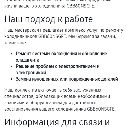
перегрев, коррозия.
жизни вашего холодильника GBB60NSGFE.
Самостоятельный ремонт или вмешательство
Наш подход к работе
третьих лиц.
Наш мастерская предлагает комплекс услуг по ремонту
Естественный износ деталей, если иное не
холодильников GBB60NSGFE. Мы беремся за задачи,
предусмотрено отдельно.
такие как:
Обращение после окончания гарантийного
Ремонт системы охлаждения и обновление
срока.
хладагента
Программные сбои, если это не указано в
Решение проблем с электропитанием и
отдельных условиях.
электроникой
Замена изношенных или поврежденных деталей
Наш коллектив включает в себя заслуженных
Если комплектующие куплены
специалистов, обладающих всеми необходимыми
самостоятельно
знаниями и оборудованием для достойного
восстановления вашего холодильника GBB60NSGFE.
Гарантия на выполненные работы может
Информация для связи и
сохраняться полностью или частично, если
соблюдены следующие условия: