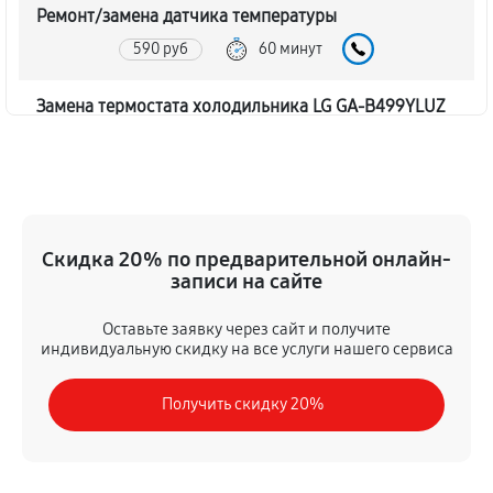
Ремонт/замена датчика температуры
590 руб
60 минут
Замена термостата холодильника LG GA-B499YLUZ
450 руб
60 минут
Замена дефростера холодильника LG GA-B499YLUZ
1310 руб
60 минут
Скидка 20% по предварительной онлайн-
записи на сайте
Замена мотор-компрессора
530 руб
60 минут
Оставьте заявку через сайт и получите
индивидуальную скидку на все услуги нашего сервиса
Ремонт испарителя холодильника LG GA-B499YLUZ
Получить скидку 20%
590 руб
60 минут
Перевешивание дверей