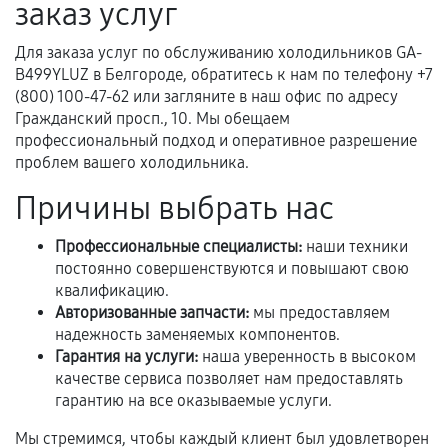
заказ услуг
Предоставленные детали подходят по
техническим параметрам и не имеют внешних
Для заказа услуг по обслуживанию холодильников GA-
дефектов.
B499YLUZ в Белгороде, обратитесь к нам по телефону +7
(800) 100-47-62 или загляните в наш офис по адресу
Установка была выполнена нашим сервисным
Гражданский просп., 10. Мы обещаем
центром.
профессиональный подход и оперативное разрешение
При этом гарантия на сами комплектующие
проблем вашего холодильника.
остается на стороне производителя или
Причины выбрать нас
продавца. За качество сторонних деталей
сервисный центр ответственности не несет.
Профессиональные специалисты:
наши техники
постоянно совершенствуются и повышают свою
квалификацию.
Авторизованные запчасти:
мы предоставляем
надежность заменяемых компонентов.
Гарантия на услуги:
наша уверенность в высоком
качестве сервиса позволяет нам предоставлять
гарантию на все оказываемые услуги.
Мы стремимся, чтобы каждый клиент был удовлетворен