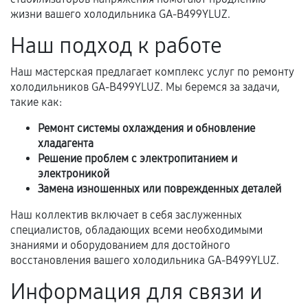
перегрев, коррозия.
жизни вашего холодильника GA-B499YLUZ.
Самостоятельный ремонт или вмешательство
Наш подход к работе
третьих лиц.
Наш мастерская предлагает комплекс услуг по ремонту
Естественный износ деталей, если иное не
холодильников GA-B499YLUZ. Мы беремся за задачи,
предусмотрено отдельно.
такие как:
Обращение после окончания гарантийного
Ремонт системы охлаждения и обновление
срока.
хладагента
Программные сбои, если это не указано в
Решение проблем с электропитанием и
отдельных условиях.
электроникой
Замена изношенных или поврежденных деталей
Наш коллектив включает в себя заслуженных
Если комплектующие куплены
специалистов, обладающих всеми необходимыми
самостоятельно
знаниями и оборудованием для достойного
восстановления вашего холодильника GA-B499YLUZ.
Гарантия на выполненные работы может
Информация для связи и
сохраняться полностью или частично, если
соблюдены следующие условия: