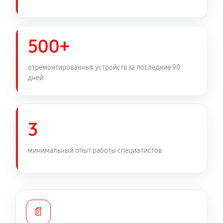
Замена фильтра осушителя
450 руб
60 минут
500+
Замена электросхемы холодильника LG GA-
отремонтированных устройств за последние 90
B499YLUZ
дней
530 руб
60 минут
Замена нагревателя оттайки
3
450 руб
60 минут
минимальный опыт работы специалистов
📄