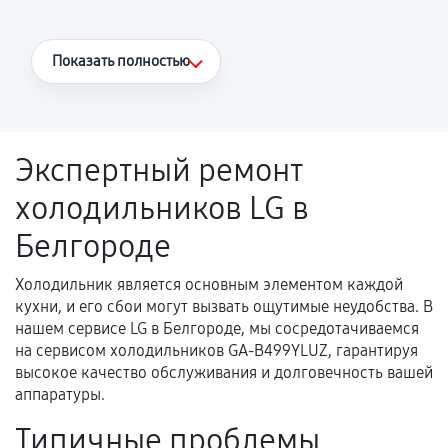
Что считается гарантийным случаем
Показать полностью
Повторное возникновение неисправности,
напрямую связанной с выполненным
ремонтом.
Экспертный ремонт
Поломка установленной детали при
холодильников LG в
нормальной эксплуатации в течение
гарантийного срока.
Белгороде
Несоответствие комплектующей заявленным
техническим характеристикам.
Холодильник является основным элементом каждой
кухни, и его сбои могут вызвать ощутимые неудобства. В
нашем сервисе LG в Белгороде, мы сосредотачиваемся
на сервисом холодильников GA-B499YLUZ, гарантируя
Документы для подтверждения
высокое качество обслуживания и долговечность вашей
гарантии
аппаратуры.
Гарантийный талон.
Типичные проблемы