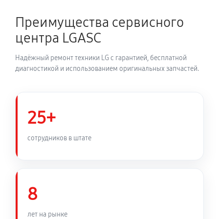
680 руб
60 минут
Преимущества сервисного
Устранение засора трубопровода
центра LGASC
720 руб
60 минут
Надёжный ремонт техники LG с гарантией, бесплатной
Ремонт датчика морозильного отделения
диагностикой и использованием оригинальных запчастей.
410 руб
60 минут
Прочистка дренажной системы
25+
800 руб
60 минут
сотрудников в штате
Замена трубопровода холодильника LG GA-
B499YLUZ
1260 руб
60 минут
8
Замена ТЭН холодильника LG GA-B499YLUZ
лет на рынке
450 руб
60 минут