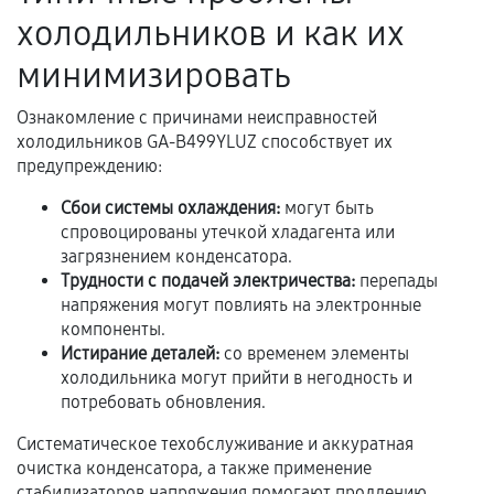
Акт выполненных работ с датой, перечнем
холодильников и как их
услуг и сроком гарантии.
минимизировать
Документы на установленные комплектующие
и кассовый чек.
Ознакомление с причинами неисправностей
холодильников GA-B499YLUZ способствует их
предупреждению:
Расширенная гарантия
Сбои системы охлаждения:
могут быть
спровоцированы утечкой хладагента или
В некоторых случаях возможно оформление
загрязнением конденсатора.
расширенной гарантии. Стоимость, сроки и
Трудности с подачей электричества:
перепады
условия продления согласовываются отдельно и
напряжения могут повлиять на электронные
фиксируются в документах.
компоненты.
Истирание деталей:
со временем элементы
холодильника могут прийти в негодность и
потребовать обновления.
Когда гарантия не действует
Систематическое техобслуживание и аккуратная
Нарушение правил эксплуатации,
очистка конденсатора, а также применение
механические повреждения, попадание влаги,
стабилизаторов напряжения помогают продлению