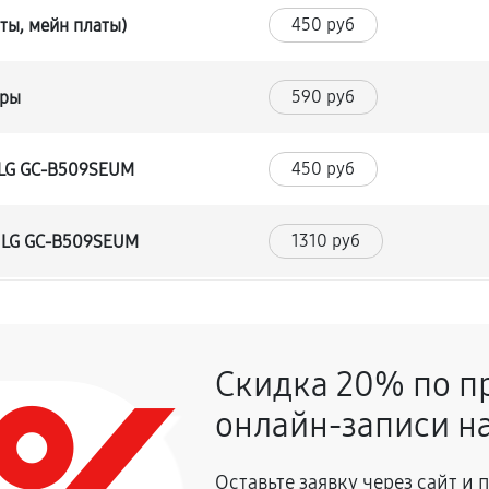
450 руб
ты, мейн платы)
590 руб
уры
450 руб
 LG GC-B509SEUM
1310 руб
а LG GC-B509SEUM
530 руб
Скидка 20% по п
590 руб
 LG GC-B509SEUM
онлайн-записи на
680 руб
Оставьте заявку через сайт и