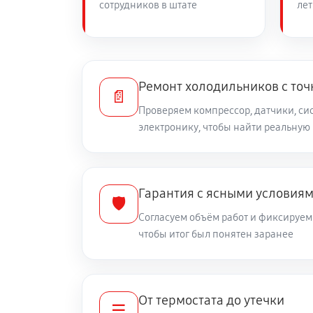
сотрудников в штате
лет
Замена нагревателя оттайки
Ремонт холодильников с то
📄
Проверяем компрессор, датчики, си
электронику, чтобы найти реальную
Гарантия с ясными условия
🛡️
Согласуем объём работ и фиксируем 
чтобы итог был понятен заранее
От термостата до утечки
☰