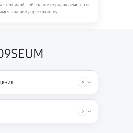
м с техникой, соблюдаем порядок ремонта и
имся к вашему пространству
509SEUM
дения
6
5