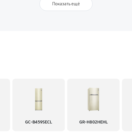
Показать ещё
GC-B459SECL
GR-H802HEHL