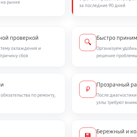
 на рынке
за последние 90 дней
450 руб
чной проверкой
Быстро приним
🔍
стему охлаждения и
Организуем удобный
 причину сбоя
решение проблемы
ми
Прозрачный ра
₽
обязательства по ремонту,
После диагностики
узлы требуют вним
Бережный и ко
💾