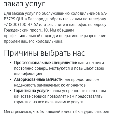
заказ услуг
Предоставленные детали подходят по
техническим параметрам и не имеют внешних
Для заказа услуг по обслуживанию холодильников GA-
дефектов.
B379S QUL в Белгороде, обратитесь к нам по телефону
+7 (800) 100-47-62 или загляните в наш офис по адресу
Установка была выполнена нашим сервисным
Гражданский просп., 10. Мы обещаем
центром.
профессиональный подход и оперативное разрешение
При этом гарантия на сами комплектующие
проблем вашего холодильника.
остается на стороне производителя или
Причины выбрать нас
продавца. За качество сторонних деталей
сервисный центр ответственности не несет.
Профессиональные специалисты:
наши техники
постоянно совершенствуются и повышают свою
квалификацию.
Авторизованные запчасти:
мы предоставляем
надежность заменяемых компонентов.
Гарантия на услуги:
наша уверенность в высоком
качестве сервиса позволяет нам предоставлять
гарантию на все оказываемые услуги.
Мы стремимся, чтобы каждый клиент был удовлетворен