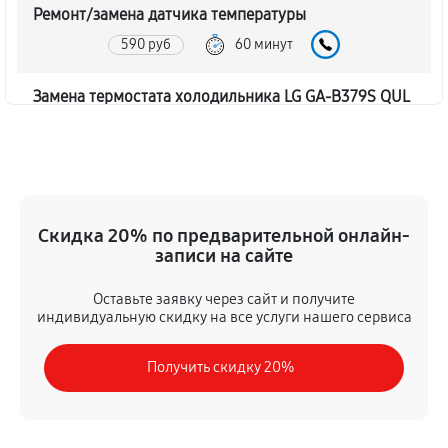
Ремонт/замена датчика температуры
590 руб
60 минут
Замена термостата холодильника LG GA-B379S QUL
450 руб
60 минут
Замена дефростера холодильника LG GA-B379S QUL
1310 руб
60 минут
Скидка 20% по предварительной онлайн-
записи на сайте
Замена мотор-компрессора
530 руб
60 минут
Оставьте заявку через сайт и получите
индивидуальную скидку на все услуги нашего сервиса
Ремонт испарителя холодильника LG GA-B379S QUL
Получить скидку 20%
590 руб
60 минут
Перевешивание дверей