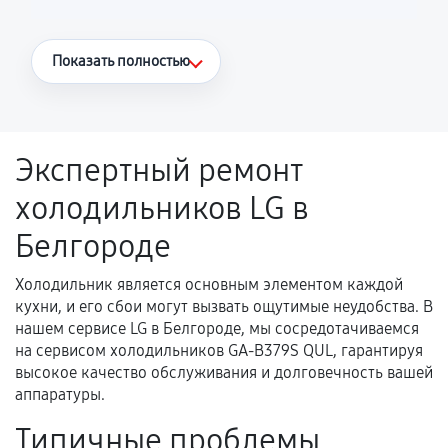
Что считается гарантийным случаем
Показать полностью
Повторное возникновение неисправности,
напрямую связанной с выполненным
ремонтом.
Экспертный ремонт
Поломка установленной детали при
холодильников LG в
нормальной эксплуатации в течение
гарантийного срока.
Белгороде
Несоответствие комплектующей заявленным
техническим характеристикам.
Холодильник является основным элементом каждой
кухни, и его сбои могут вызвать ощутимые неудобства. В
нашем сервисе LG в Белгороде, мы сосредотачиваемся
на сервисом холодильников GA-B379S QUL, гарантируя
Документы для подтверждения
высокое качество обслуживания и долговечность вашей
гарантии
аппаратуры.
Гарантийный талон.
Типичные проблемы