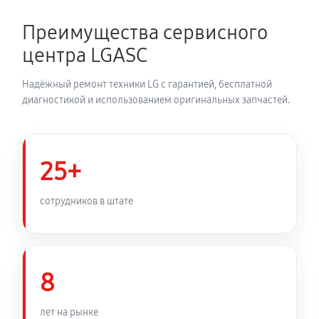
680 руб
60 минут
Преимущества сервисного
Устранение засора трубопровода
центра LGASC
720 руб
60 минут
Надёжный ремонт техники LG с гарантией, бесплатной
Ремонт датчика морозильного отделения
диагностикой и использованием оригинальных запчастей.
410 руб
60 минут
Прочистка дренажной системы
25+
800 руб
60 минут
сотрудников в штате
Замена трубопровода холодильника LG GA-B379S
QUL
1260 руб
60 минут
8
Замена ТЭН холодильника LG GA-B379S QUL
лет на рынке
450 руб
60 минут