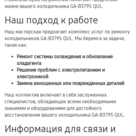
перегрев, коррозия.
жизни вашего холодильника GA-B379S QUL.
Самостоятельный ремонт или вмешательство
Наш подход к работе
третьих лиц.
Наш мастерская предлагает комплекс услуг по ремонту
Естественный износ деталей, если иное не
холодильников GA-B379S QUL. Мы беремся за задачи,
предусмотрено отдельно.
такие как:
Обращение после окончания гарантийного
Ремонт системы охлаждения и обновление
срока.
хладагента
Программные сбои, если это не указано в
Решение проблем с электропитанием и
отдельных условиях.
электроникой
Замена изношенных или поврежденных деталей
Наш коллектив включает в себя заслуженных
Если комплектующие куплены
специалистов, обладающих всеми необходимыми
самостоятельно
знаниями и оборудованием для достойного
восстановления вашего холодильника GA-B379S QUL.
Гарантия на выполненные работы может
Информация для связи и
сохраняться полностью или частично, если
соблюдены следующие условия: