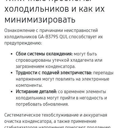
Акт выполненных работ с датой, перечнем
холодильников и как их
услуг и сроком гарантии.
минимизировать
Документы на установленные комплектующие
и кассовый чек.
Ознакомление с причинами неисправностей
холодильников GA-B379S QUL способствует их
предупреждению:
Расширенная гарантия
Сбои системы охлаждения:
могут быть
спровоцированы утечкой хладагента или
В некоторых случаях возможно оформление
загрязнением конденсатора.
расширенной гарантии. Стоимость, сроки и
Трудности с подачей электричества:
перепады
условия продления согласовываются отдельно и
напряжения могут повлиять на электронные
фиксируются в документах.
компоненты.
Истирание деталей:
со временем элементы
холодильника могут прийти в негодность и
потребовать обновления.
Когда гарантия не действует
Систематическое техобслуживание и аккуратная
Нарушение правил эксплуатации,
очистка конденсатора, а также применение
механические повреждения, попадание влаги,
стабилизаторов напряжения помогают продлению