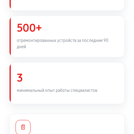
Замена фильтра осушителя
450 руб
60 минут
500+
Замена электросхемы холодильника LG GA-B379S
отремонтированных устройств за последние 90
QUL
дней
530 руб
60 минут
Замена нагревателя оттайки
3
450 руб
60 минут
минимальный опыт работы специалистов
📄