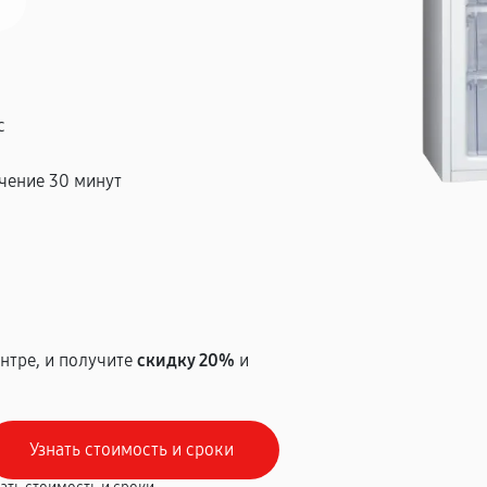
с
чение 30 минут
т
нтре, и получите
скидку 20%
и