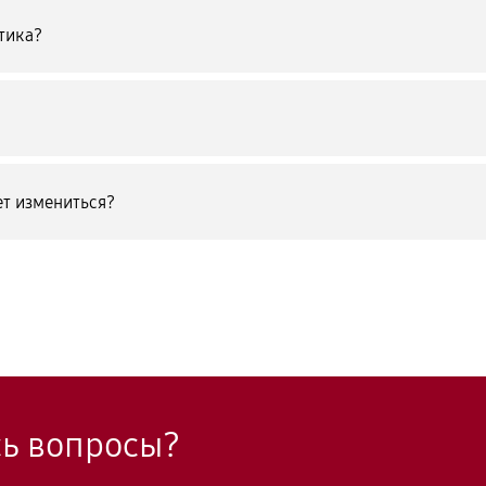
тика?
т измениться?
сь вопросы?