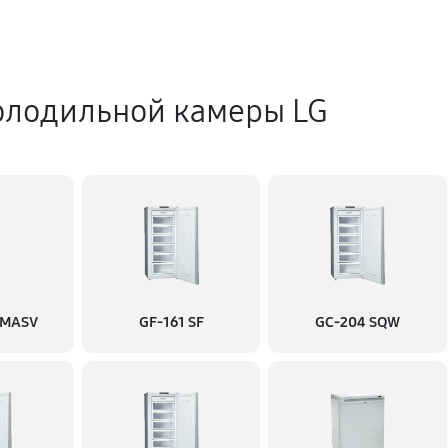
олодильной камеры LG
 MASV
GF-161 SF
GC-204 SQW