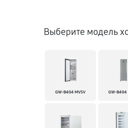
Выберите модель х
GW-B404 MVSV
GW-B404