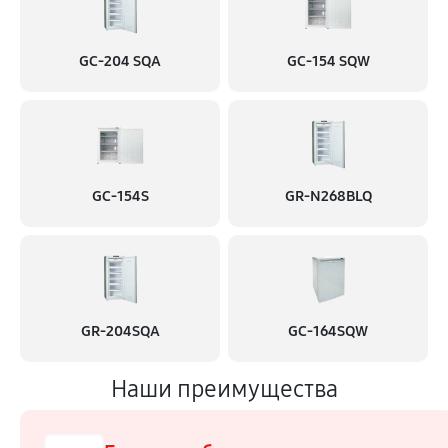
GC-204 SQA
GC-154 SQW
GC-154S
GR-N268BLQ
GR-204SQA
GC-164SQW
Наши преимущества