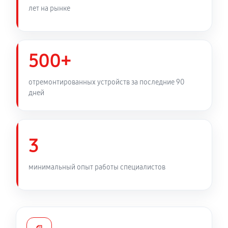
лет на рынке
Замена таймера холодильной камеры LG GW-B404
MVSV
640 руб
60 минут
500+
Замена трубопровода холодильной камеры LG GW-
отремонтированных устройств за последние 90
B404 MVSV
дней
1260 руб
60 минут
Замена ТЭН холодильной камеры LG GW-B404
MVSV
3
450 руб
60 минут
минимальный опыт работы специалистов
Замена мотор-компрессора
590 руб
60 минут