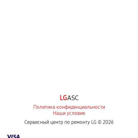
Нарушение правил эксплуатации,
механические повреждения, попадание влаги,
перегрев, коррозия.
Самостоятельный ремонт или вмешательство
третьих лиц.
Естественный износ деталей, если иное не
предусмотрено отдельно.
Обращение после окончания гарантийного
срока.
Программные сбои, если это не указано в
LG
ASC
отдельных условиях.
Политика конфиденциальности
Наши условия
Если комплектующие куплены
Сервисный центр по ремонту LG ©
2026
самостоятельно