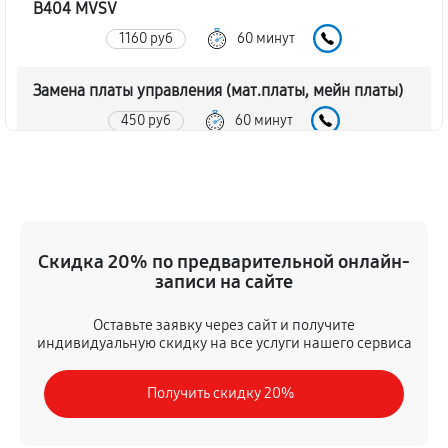
B404 MVSV
1160 руб
60 минут
Замена платы управления (мат.платы, мейн платы)
450 руб
60 минут
Ремонт/замена датчика температуры
590 руб
60 минут
Замена термостата холодильной камеры LG GW-
Скидка 20% по предварительной онлайн-
B404 MVSV
записи на сайте
450 руб
60 минут
Оставьте заявку через сайт и получите
индивидуальную скидку на все услуги нашего сервиса
Ремонт датчика морозильного отделения
450 руб
60 минут
Получить скидку 20%
Замена фильтра осушителя