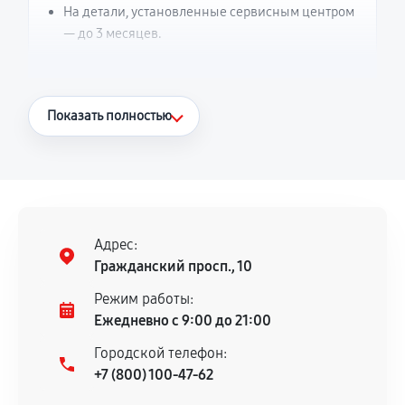
На детали, установленные сервисным центром
— до 3 месяцев.
Что считается гарантийным случаем
Показать полностью
Повторное возникновение неисправности,
напрямую связанной с выполненным
ремонтом.
Поломка установленной детали при
нормальной эксплуатации в течение
Адрес:
гарантийного срока.
Гражданский просп., 10
Несоответствие комплектующей заявленным
Режим работы:
техническим характеристикам.
Ежедневно с 9:00 до 21:00
Городской телефон:
+7 (800) 100-47-62
Документы для подтверждения