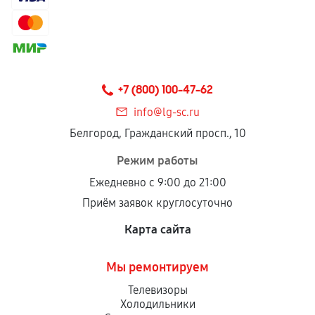
Гарантия на выполненные работы может
сохраняться полностью или частично, если
соблюдены следующие условия:
Предоставленные детали подходят по
техническим параметрам и не имеют внешних
+7 (800) 100-47-62
дефектов.
info@lg-sc.ru
Установка была выполнена нашим сервисным
Белгород, Гражданский просп., 10
центром.
При этом гарантия на сами комплектующие
Режим работы
остается на стороне производителя или
Ежедневно с 9:00 до 21:00
продавца. За качество сторонних деталей
Приём заявок круглосуточно
сервисный центр ответственности не несет.
Карта сайта
Мы ремонтируем
Телевизоры
Холодильники