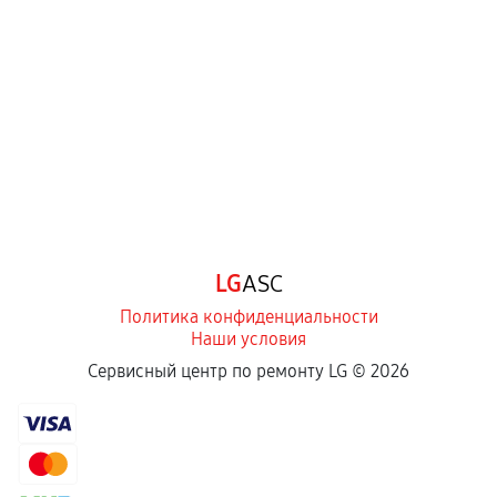
перегрев, коррозия.
Самостоятельный ремонт или вмешательство
третьих лиц.
Естественный износ деталей, если иное не
предусмотрено отдельно.
Обращение после окончания гарантийного
срока.
Программные сбои, если это не указано в
LG
ASC
отдельных условиях.
Политика конфиденциальности
Наши условия
Если комплектующие куплены
Сервисный центр по ремонту LG ©
2026
самостоятельно
Гарантия на выполненные работы может
сохраняться полностью или частично, если