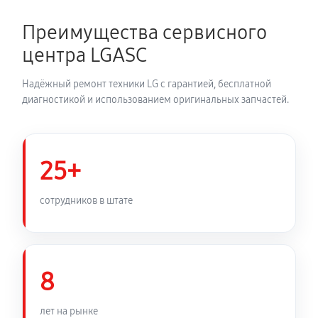
Замена термодатчика духового шкафа LG LB 651078
W
Преимущества сервисного
810 руб
60 минут
центра LGASC
Замена панели управления
Надёжный ремонт техники LG с гарантией, бесплатной
1350 руб
60 минут
диагностикой и использованием оригинальных запчастей.
25+
сотрудников в штате
8
лет на рынке