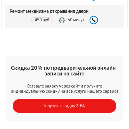
Ремонт механизма открывания двери
450 руб
60 минут
Замена ТЭН духового шкафа LG LB 651078 W
1080 руб
60 минут
Замена таймера духового шкафа LG LB 651078 W
Скидка 20% по предварительной онлайн-
450 руб
60 минут
записи на сайте
Замена предохранителя
Оставьте заявку через сайт и получите
630 руб
60 минут
индивидуальную скидку на все услуги нашего сервиса
Замена шнура питания
Получить скидку 20%
450 руб
60 минут