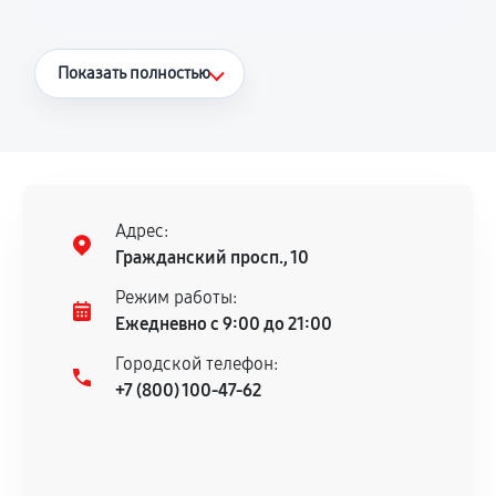
Что считается гарантийным случаем
Показать полностью
Повторное возникновение неисправности,
напрямую связанной с выполненным
ремонтом.
Поломка установленной детали при
нормальной эксплуатации в течение
Адрес:
гарантийного срока.
Гражданский просп., 10
Несоответствие комплектующей заявленным
Режим работы:
техническим характеристикам.
Ежедневно с 9:00 до 21:00
Городской телефон:
+7 (800) 100-47-62
Документы для подтверждения
гарантии
Гарантийный талон.