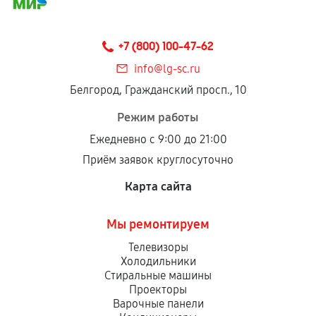
соблюдены следующие условия:
Предоставленные детали подходят по
техническим параметрам и не имеют внешних
+7 (800) 100-47-62
дефектов.
info@lg-sc.ru
Установка была выполнена нашим сервисным
Белгород, Гражданский просп., 10
центром.
При этом гарантия на сами комплектующие
Режим работы
остается на стороне производителя или
Ежедневно с 9:00 до 21:00
продавца. За качество сторонних деталей
Приём заявок круглосуточно
сервисный центр ответственности не несет.
Карта сайта
Мы ремонтируем
Телевизоры
Холодильники
Стиральные машины
Проекторы
Варочные панели