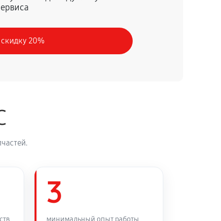
сервиса
60 минут
Заказать
 скидку 20%
C
частей.
3
ств
минимальный опыт работы