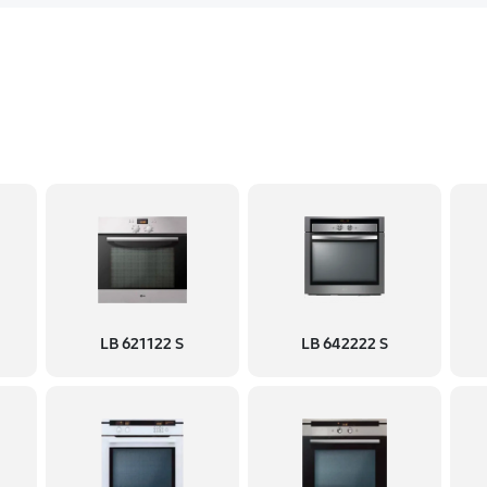
LB 621122 S
LB 642222 S