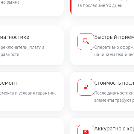
 на рынке
за последние 90 дней
диагностике
Быстрый приём
🔍
ереключатели, плату и
Оперативно оформл
правности
начинаем техничес
 ремонт
Стоимость посл
₽
емонта и условия гарантии,
После диагностики
элементы требуют 
Аккуратно с ко
💾