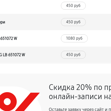
450 руб
450 руб
ери
1080 руб
 651072 W
450 руб
G LB 651072 W
630 руб
Скидка 20% по п
450 руб
онлайн-записи на
810 руб
афа LG LB 651072 W
Оставьте заявку через сайт и