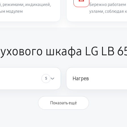
й, режимами, индикацией,
Бережно работаем 
ным модулем
узлами, соблюдая 
ухового шкафа LG LB 6
Нагрев
5
Показать ещё