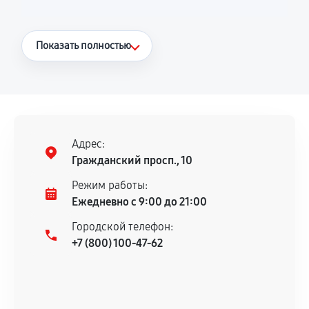
Что считается гарантийным случаем
Показать полностью
Повторное возникновение неисправности,
напрямую связанной с выполненным
ремонтом.
Поломка установленной детали при
нормальной эксплуатации в течение
Адрес:
гарантийного срока.
Гражданский просп., 10
Несоответствие комплектующей заявленным
Режим работы:
техническим характеристикам.
Ежедневно с 9:00 до 21:00
Городской телефон:
+7 (800) 100-47-62
Документы для подтверждения
гарантии
Гарантийный талон.