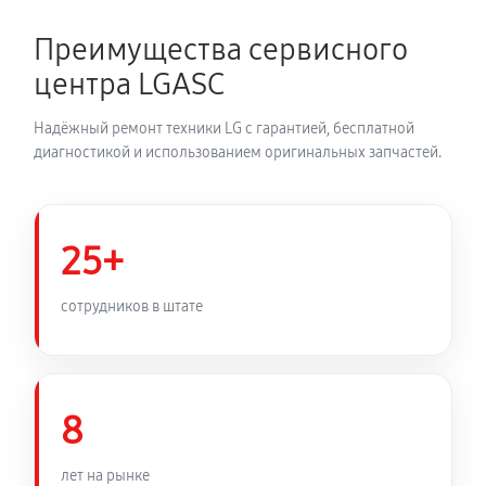
Замена термодатчика духового шкафа LG LB 651072
B
Преимущества сервисного
810 руб
60 минут
центра LGASC
Замена панели управления
Надёжный ремонт техники LG с гарантией, бесплатной
1350 руб
60 минут
диагностикой и использованием оригинальных запчастей.
25+
сотрудников в штате
8
лет на рынке