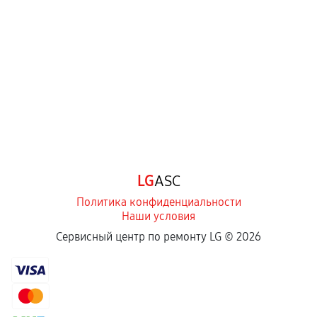
перегрев, коррозия.
Самостоятельный ремонт или вмешательство
третьих лиц.
Естественный износ деталей, если иное не
предусмотрено отдельно.
Обращение после окончания гарантийного
срока.
Программные сбои, если это не указано в
LG
ASC
отдельных условиях.
Политика конфиденциальности
Наши условия
Если комплектующие куплены
Сервисный центр по ремонту LG ©
2026
самостоятельно
Гарантия на выполненные работы может
сохраняться полностью или частично, если