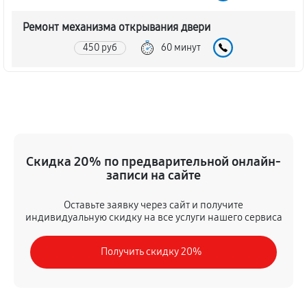
Ремонт механизма открывания двери
450 руб
60 минут
Замена ТЭН духового шкафа LG LB 651072 B
1080 руб
60 минут
Замена таймера духового шкафа LG LB 651072 B
Скидка 20% по предварительной онлайн-
450 руб
60 минут
записи на сайте
Замена предохранителя
Оставьте заявку через сайт и получите
630 руб
60 минут
индивидуальную скидку на все услуги нашего сервиса
Замена шнура питания
Получить скидку 20%
450 руб
60 минут