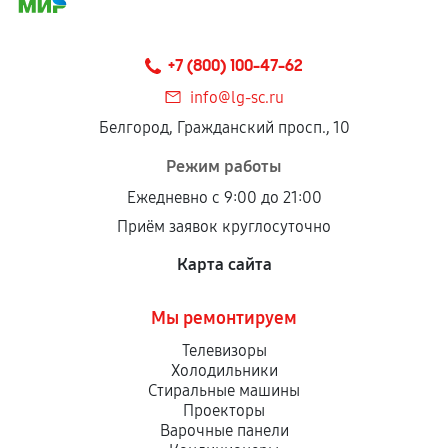
соблюдены следующие условия:
Предоставленные детали подходят по
техническим параметрам и не имеют внешних
+7 (800) 100-47-62
дефектов.
info@lg-sc.ru
Установка была выполнена нашим сервисным
Белгород, Гражданский просп., 10
центром.
При этом гарантия на сами комплектующие
Режим работы
остается на стороне производителя или
Ежедневно с 9:00 до 21:00
продавца. За качество сторонних деталей
Приём заявок круглосуточно
сервисный центр ответственности не несет.
Карта сайта
Мы ремонтируем
Телевизоры
Холодильники
Стиральные машины
Проекторы
Варочные панели