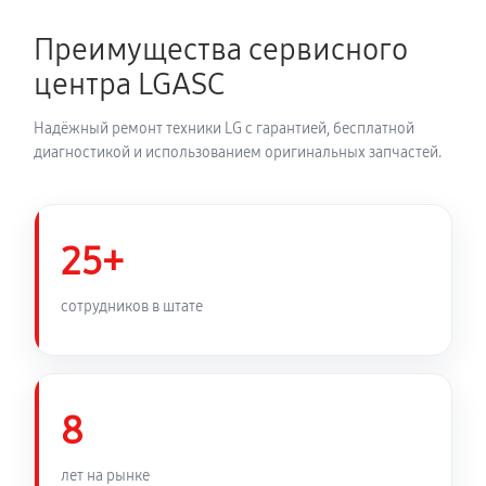
Замена термодатчика духового шкафа LG LB 642222
S
Преимущества сервисного
810 руб
60 минут
центра LGASC
Замена панели управления
Надёжный ремонт техники LG с гарантией, бесплатной
1350 руб
60 минут
диагностикой и использованием оригинальных запчастей.
25+
сотрудников в штате
8
лет на рынке