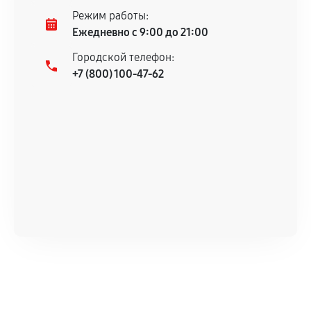
Несоответствие комплектующей заявленным
Режим работы:
техническим характеристикам.
Ежедневно с 9:00 до 21:00
Городской телефон:
+7 (800) 100-47-62
Документы для подтверждения
гарантии
Гарантийный талон.
Акт выполненных работ с датой, перечнем
услуг и сроком гарантии.
Документы на установленные комплектующие
и кассовый чек.
Расширенная гарантия
В некоторых случаях возможно оформление