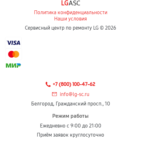
LG
ASC
отдельных условиях.
Политика конфиденциальности
Наши условия
Если комплектующие куплены
Сервисный центр по ремонту LG ©
2026
самостоятельно
Гарантия на выполненные работы может
сохраняться полностью или частично, если
соблюдены следующие условия:
Предоставленные детали подходят по
техническим параметрам и не имеют внешних
+7 (800) 100-47-62
дефектов.
info@lg-sc.ru
Установка была выполнена нашим сервисным
Белгород, Гражданский просп., 10
центром.
При этом гарантия на сами комплектующие
Режим работы
остается на стороне производителя или
Ежедневно с 9:00 до 21:00
продавца. За качество сторонних деталей
Приём заявок круглосуточно
сервисный центр ответственности не несет.