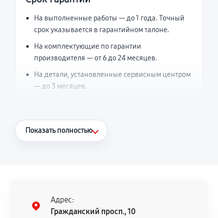
На выполненные работы — до 1 года. Точный
срок указывается в гарантийном талоне.
На комплектующие по гарантии
производителя — от 6 до 24 месяцев.
На детали, установленные сервисным центром
— до 3 месяцев.
Что считается гарантийным случаем
Показать полностью
Повторное возникновение неисправности,
напрямую связанной с выполненным
ремонтом.
Поломка установленной детали при
нормальной эксплуатации в течение
Адрес:
гарантийного срока.
Гражданский просп., 10