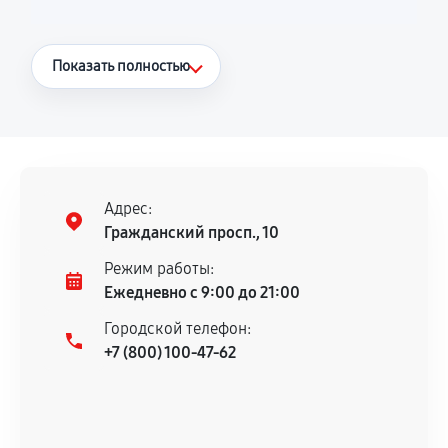
Что считается гарантийным случаем
Показать полностью
Повторное возникновение неисправности,
напрямую связанной с выполненным
ремонтом.
Поломка установленной детали при
нормальной эксплуатации в течение
Адрес:
гарантийного срока.
Гражданский просп., 10
Несоответствие комплектующей заявленным
Режим работы:
техническим характеристикам.
Ежедневно с 9:00 до 21:00
Городской телефон:
+7 (800) 100-47-62
Документы для подтверждения
гарантии
Гарантийный талон.