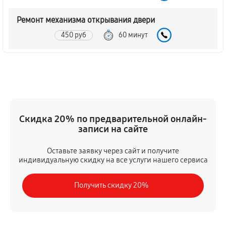
Ремонт механизма открывания двери
450 руб
60 минут
Замена ТЭН духового шкафа LG LB 641152 S
1080 руб
60 минут
Замена таймера духового шкафа LG LB 641152 S
Скидка 20% по предварительной онлайн-
450 руб
60 минут
записи на сайте
Замена предохранителя
Оставьте заявку через сайт и получите
630 руб
60 минут
индивидуальную скидку на все услуги нашего сервиса
Замена шнура питания
Получить скидку 20%
450 руб
60 минут