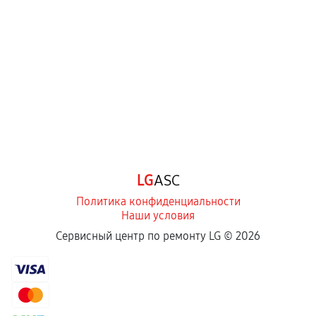
перегрев, коррозия.
Самостоятельный ремонт или вмешательство
третьих лиц.
Естественный износ деталей, если иное не
предусмотрено отдельно.
Обращение после окончания гарантийного
срока.
Программные сбои, если это не указано в
LG
ASC
отдельных условиях.
Политика конфиденциальности
Наши условия
Если комплектующие куплены
Сервисный центр по ремонту LG ©
2026
самостоятельно
Гарантия на выполненные работы может
сохраняться полностью или частично, если