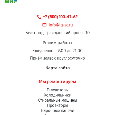
соблюдены следующие условия:
Предоставленные детали подходят по
техническим параметрам и не имеют внешних
+7 (800) 100-47-62
дефектов.
info@lg-sc.ru
Установка была выполнена нашим сервисным
Белгород, Гражданский просп., 10
центром.
При этом гарантия на сами комплектующие
Режим работы
остается на стороне производителя или
Ежедневно с 9:00 до 21:00
продавца. За качество сторонних деталей
Приём заявок круглосуточно
сервисный центр ответственности не несет.
Карта сайта
Мы ремонтируем
Телевизоры
Холодильники
Стиральные машины
Проекторы
Варочные панели