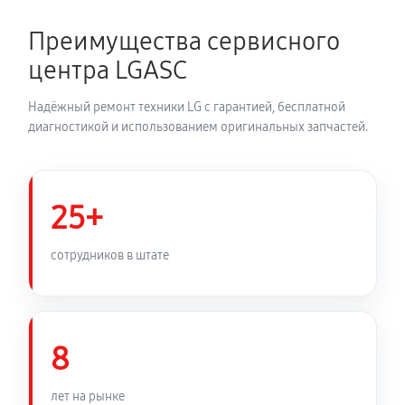
Замена термодатчика духового шкафа LG LB 641152
S
Преимущества сервисного
810 руб
60 минут
центра LGASC
Замена панели управления
Надёжный ремонт техники LG с гарантией, бесплатной
1350 руб
60 минут
диагностикой и использованием оригинальных запчастей.
25+
сотрудников в штате
8
лет на рынке