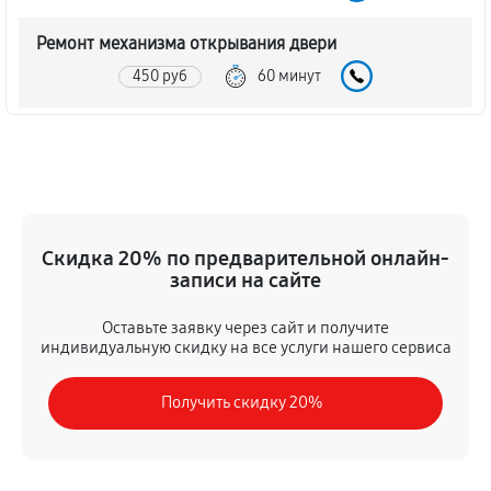
Ремонт механизма открывания двери
450 руб
60 минут
Замена ТЭН духового шкафа LG LB 632122 S
1080 руб
60 минут
Замена таймера духового шкафа LG LB 632122 S
Скидка 20% по предварительной онлайн-
450 руб
60 минут
записи на сайте
Замена предохранителя
Оставьте заявку через сайт и получите
630 руб
60 минут
индивидуальную скидку на все услуги нашего сервиса
Замена шнура питания
Получить скидку 20%
450 руб
60 минут