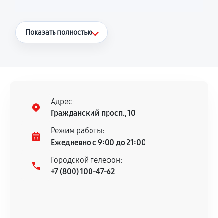
Что считается гарантийным случаем
Показать полностью
Повторное возникновение неисправности,
напрямую связанной с выполненным
ремонтом.
Поломка установленной детали при
нормальной эксплуатации в течение
Адрес:
гарантийного срока.
Гражданский просп., 10
Несоответствие комплектующей заявленным
Режим работы:
техническим характеристикам.
Ежедневно с 9:00 до 21:00
Городской телефон:
+7 (800) 100-47-62
Документы для подтверждения
гарантии
Гарантийный талон.