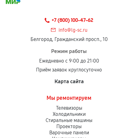
соблюдены следующие условия:
Предоставленные детали подходят по
техническим параметрам и не имеют внешних
+7 (800) 100-47-62
дефектов.
info@lg-sc.ru
Установка была выполнена нашим сервисным
Белгород, Гражданский просп., 10
центром.
При этом гарантия на сами комплектующие
Режим работы
остается на стороне производителя или
Ежедневно с 9:00 до 21:00
продавца. За качество сторонних деталей
Приём заявок круглосуточно
сервисный центр ответственности не несет.
Карта сайта
Мы ремонтируем
Телевизоры
Холодильники
Стиральные машины
Проекторы
Варочные панели