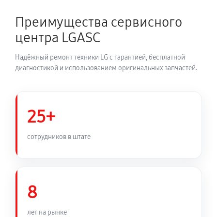
Замена термодатчика духового шкафа LG LB 632122
S
Преимущества сервисного
810 руб
60 минут
центра LGASC
Замена панели управления
Надёжный ремонт техники LG с гарантией, бесплатной
1350 руб
60 минут
диагностикой и использованием оригинальных запчастей.
25+
сотрудников в штате
8
лет на рынке