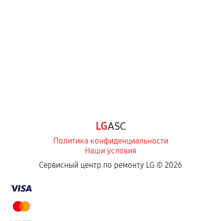
перегрев, коррозия.
Самостоятельный ремонт или вмешательство
третьих лиц.
Естественный износ деталей, если иное не
предусмотрено отдельно.
Обращение после окончания гарантийного
срока.
Программные сбои, если это не указано в
LG
ASC
отдельных условиях.
Политика конфиденциальности
Наши условия
Если комплектующие куплены
Сервисный центр по ремонту LG ©
2026
самостоятельно
Гарантия на выполненные работы может
сохраняться полностью или частично, если