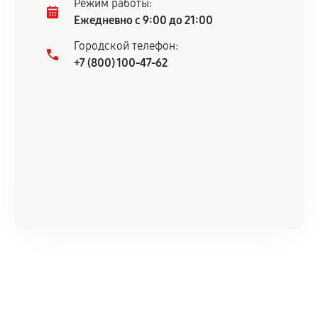
Режим работы:
техническим характеристикам.
Ежедневно с 9:00 до 21:00
Городской телефон:
+7 (800) 100-47-62
Документы для подтверждения
гарантии
Гарантийный талон.
Акт выполненных работ с датой, перечнем
услуг и сроком гарантии.
Документы на установленные комплектующие
и кассовый чек.
Расширенная гарантия
В некоторых случаях возможно оформление
расширенной гарантии. Стоимость, сроки и