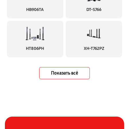
HB906TA
DT-S766
HT806PH
XH-T762PZ
Показать всё