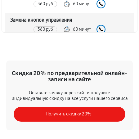
360 руб
60 минут
Замена кнопок управления
360 руб
60 минут
Замена предохранителя
450 руб
60 минут
Замена регуляторов домашнего кинотеатра LG
Скидка 20% по предварительной онлайн-
HLX50W
записи на сайте
230 руб
60 минут
Оставьте заявку через сайт и получите
индивидуальную скидку на все услуги нашего сервиса
Ремонт Bluetooth-систем
630 руб
60 минут
Получить скидку 20%