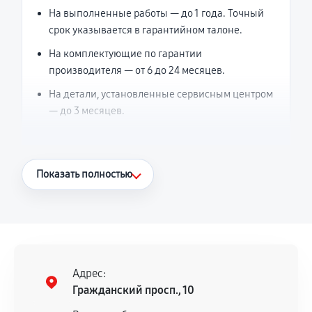
На выполненные работы — до 1 года. Точный
срок указывается в гарантийном талоне.
На комплектующие по гарантии
производителя — от 6 до 24 месяцев.
На детали, установленные сервисным центром
— до 3 месяцев.
Что считается гарантийным случаем
Показать полностью
Повторное возникновение неисправности,
напрямую связанной с выполненным
ремонтом.
Поломка установленной детали при
нормальной эксплуатации в течение
Адрес:
гарантийного срока.
Гражданский просп., 10
Несоответствие комплектующей заявленным