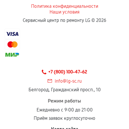
Политика конфиденциальности
Наши условия
Если комплектующие куплены
Сервисный центр по ремонту LG ©
2026
самостоятельно
Гарантия на выполненные работы может
сохраняться полностью или частично, если
соблюдены следующие условия:
Предоставленные детали подходят по
техническим параметрам и не имеют внешних
+7 (800) 100-47-62
дефектов.
info@lg-sc.ru
Установка была выполнена нашим сервисным
Белгород, Гражданский просп., 10
центром.
При этом гарантия на сами комплектующие
Режим работы
остается на стороне производителя или
Ежедневно с 9:00 до 21:00
продавца. За качество сторонних деталей
Приём заявок круглосуточно
сервисный центр ответственности не несет.