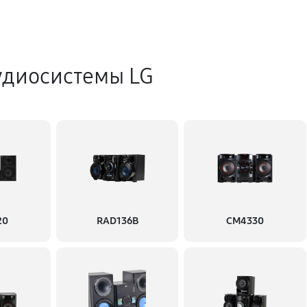
удиосистемы LG
20
RAD136B
CM4330