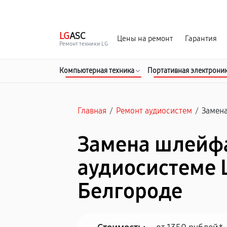
г. Белгород
Ежедневно с 9:00 до 21:00
LG
ASC
Цены на ремонт
Гарантия
Ремонт техники LG
Компьютерная техника
Портативная электрони
Главная
/
Ремонт аудиосистем
/
Замен
Замена шлейф
аудиосистеме 
Белгороде