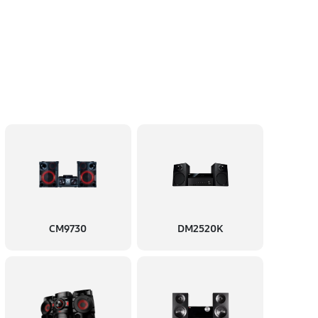
CM9730
DM2520K