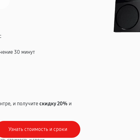
с
чение 30 минут
т
нтре, и получите
скидку 20%
и