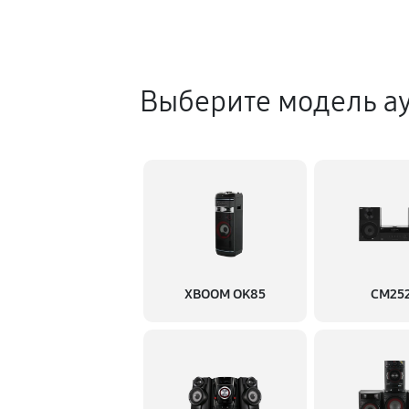
Выберите модель а
XBOOM OK85
CM25