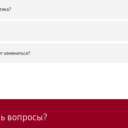
тика?
т измениться?
сь вопросы?