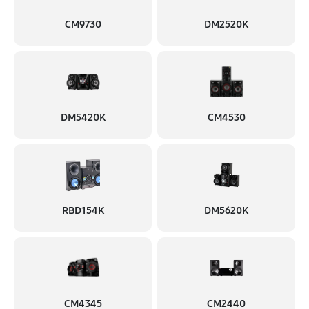
CM9730
DM2520K
DM5420K
CM4530
RBD154K
DM5620K
CM4345
CM2440