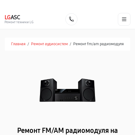
г. Белгород
Ежедневно с 9:00 до 21:00
+7 (800) 100-47-62
LG
ASC
Заказать
Ремонт техники LG
Главная
/
Ремонт аудиосистем
/
Ремонт fm/am радиомодуля
Ремонт FM/AM радиомодуля на