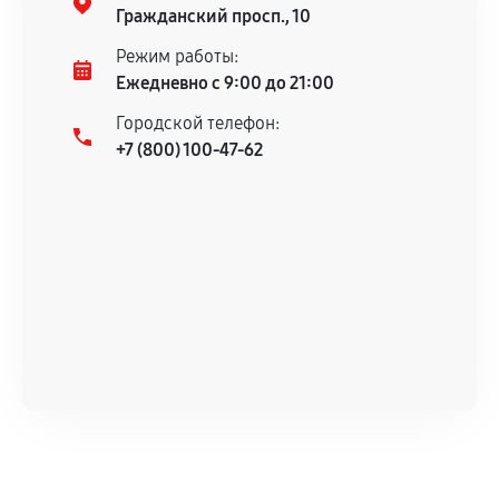
гарантийного срока.
Гражданский просп., 10
Несоответствие комплектующей заявленным
Режим работы:
техническим характеристикам.
Ежедневно с 9:00 до 21:00
Городской телефон:
+7 (800) 100-47-62
Документы для подтверждения
гарантии
Гарантийный талон.
Акт выполненных работ с датой, перечнем
услуг и сроком гарантии.
Документы на установленные комплектующие
и кассовый чек.
Расширенная гарантия