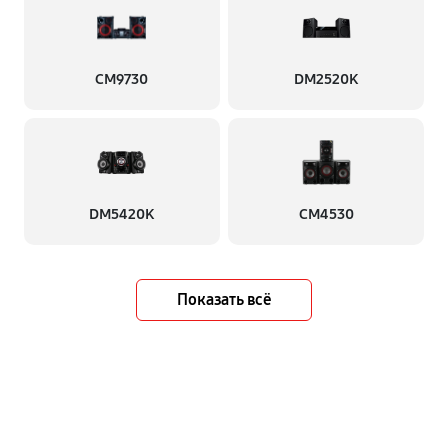
CM9730
DM2520K
DM5420K
CM4530
Показать всё