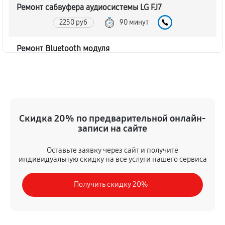
Ремонт сабвуфера аудиосистемы LG FJ7
2250 руб
90 минут
Ремонт Bluetooth модуля
1620 руб
60 минут
Чистка контактов аудиосистемы LG FJ7
720 руб
45 минут
Скидка 20% по предварительной онлайн-
записи на сайте
Замена шлейфа аудиосистемы LG FJ7
1350 руб
50 минут
Оставьте заявку через сайт и получите
индивидуальную скидку на все услуги нашего сервиса
Замена разъема питания
Получить скидку 20%
900 руб
40 минут
Восстановление после попадания влаги