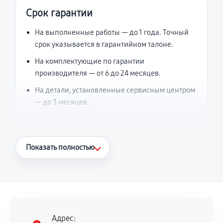
Срок гарантии
На выполненные работы — до 1 года. Точный
срок указывается в гарантийном талоне.
На комплектующие по гарантии
производителя — от 6 до 24 месяцев.
На детали, установленные сервисным центром
— до 3 месяцев.
Что считается гарантийным случаем
Показать полностью
Повторное возникновение неисправности,
напрямую связанной с выполненным
ремонтом.
Поломка установленной детали при
нормальной эксплуатации в течение
Адрес: