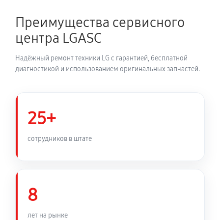
2700 руб
150 минут
Преимущества сервисного
Замена динамика аудиосистемы LG FJ7
центра LGASC
1350 руб
60 минут
Надёжный ремонт техники LG с гарантией, бесплатной
Обновление ПО аудиосистемы LG FJ7
диагностикой и использованием оригинальных запчастей.
630 руб
30 минут
Замена корпуса аудиосистемы LG FJ7
25+
1260 руб
90 минут
сотрудников в штате
Замена кабеля питания
810 руб
45 минут
8
лет на рынке