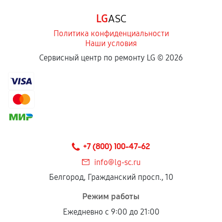
Программные сбои, если это не указано в
LG
ASC
отдельных условиях.
Политика конфиденциальности
Наши условия
Если комплектующие куплены
Сервисный центр по ремонту LG ©
2026
самостоятельно
Гарантия на выполненные работы может
сохраняться полностью или частично, если
соблюдены следующие условия:
Предоставленные детали подходят по
техническим параметрам и не имеют внешних
+7 (800) 100-47-62
дефектов.
info@lg-sc.ru
Установка была выполнена нашим сервисным
Белгород, Гражданский просп., 10
центром.
При этом гарантия на сами комплектующие
Режим работы
остается на стороне производителя или
Ежедневно с 9:00 до 21:00
продавца. За качество сторонних деталей