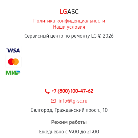
Программные сбои, если это не указано в
LG
ASC
отдельных условиях.
Политика конфиденциальности
Наши условия
Если комплектующие куплены
Сервисный центр по ремонту LG ©
2026
самостоятельно
Гарантия на выполненные работы может
сохраняться полностью или частично, если
соблюдены следующие условия:
Предоставленные детали подходят по
техническим параметрам и не имеют внешних
+7 (800) 100-47-62
дефектов.
info@lg-sc.ru
Установка была выполнена нашим сервисным
Белгород, Гражданский просп., 10
центром.
При этом гарантия на сами комплектующие
Режим работы
остается на стороне производителя или
Ежедневно с 9:00 до 21:00
продавца. За качество сторонних деталей