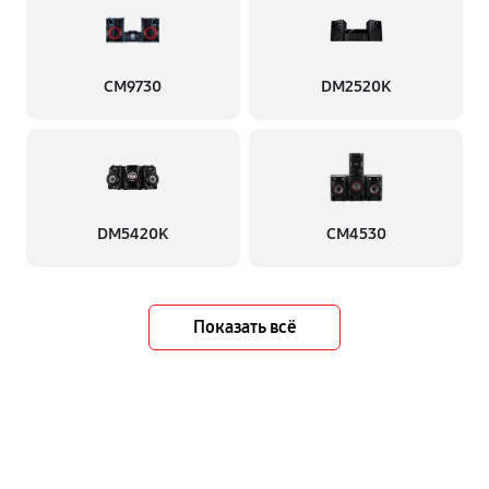
CM9730
DM2520K
DM5420K
CM4530
Показать всё