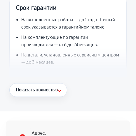
Срок гарантии
На выполненные работы — до 1 года. Точный
срок указывается в гарантийном талоне.
На комплектующие по гарантии
производителя — от 6 до 24 месяцев.
На детали, установленные сервисным центром
— до 3 месяцев.
Что считается гарантийным случаем
Показать полностью
Повторное возникновение неисправности,
напрямую связанной с выполненным
ремонтом.
Поломка установленной детали при
нормальной эксплуатации в течение
Адрес: