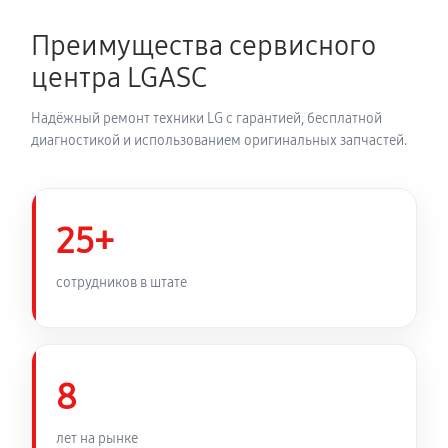
2700 руб
150 минут
Преимущества сервисного
Замена динамика аудиосистемы LG DM5640K
центра LGASC
1350 руб
60 минут
Надёжный ремонт техники LG с гарантией, бесплатной
Обновление ПО аудиосистемы LG DM5640K
диагностикой и использованием оригинальных запчастей.
630 руб
30 минут
Замена корпуса аудиосистемы LG DM5640K
25+
1260 руб
90 минут
сотрудников в штате
Замена кабеля питания
810 руб
45 минут
8
лет на рынке