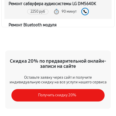
Ремонт сабвуфера аудиосистемы LG DM5640K
2250 руб
90 минут
Ремонт Bluetooth модуля
1620 руб
60 минут
Чистка контактов аудиосистемы LG DM5640K
720 руб
45 минут
Скидка 20% по предварительной онлайн-
записи на сайте
Замена шлейфа аудиосистемы LG DM5640K
1350 руб
50 минут
Оставьте заявку через сайт и получите
индивидуальную скидку на все услуги нашего сервиса
Замена разъема питания
Получить скидку 20%
900 руб
40 минут
Восстановление после попадания влаги