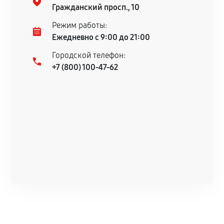
гарантийного срока.
Гражданский просп., 10
Несоответствие комплектующей заявленным
Режим работы:
техническим характеристикам.
Ежедневно с 9:00 до 21:00
Городской телефон:
+7 (800) 100-47-62
Документы для подтверждения
гарантии
Гарантийный талон.
Акт выполненных работ с датой, перечнем
услуг и сроком гарантии.
Документы на установленные комплектующие
и кассовый чек.
Расширенная гарантия