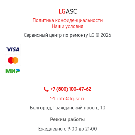
Программные сбои, если это не указано в
LG
ASC
отдельных условиях.
Политика конфиденциальности
Наши условия
Если комплектующие куплены
Сервисный центр по ремонту LG ©
2026
самостоятельно
Гарантия на выполненные работы может
сохраняться полностью или частично, если
соблюдены следующие условия:
Предоставленные детали подходят по
техническим параметрам и не имеют внешних
+7 (800) 100-47-62
дефектов.
info@lg-sc.ru
Установка была выполнена нашим сервисным
Белгород, Гражданский просп., 10
центром.
При этом гарантия на сами комплектующие
Режим работы
остается на стороне производителя или
Ежедневно с 9:00 до 21:00
продавца. За качество сторонних деталей