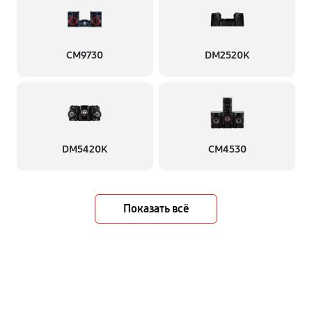
CM9730
DM2520K
DM5420K
CM4530
Показать всё