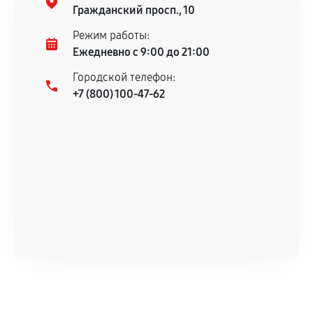
гарантийного срока.
Гражданский просп., 10
Несоответствие комплектующей заявленным
Режим работы:
техническим характеристикам.
Ежедневно с 9:00 до 21:00
Городской телефон:
+7 (800) 100-47-62
Документы для подтверждения
гарантии
Гарантийный талон.
Акт выполненных работ с датой, перечнем
услуг и сроком гарантии.
Документы на установленные комплектующие
и кассовый чек.
Расширенная гарантия