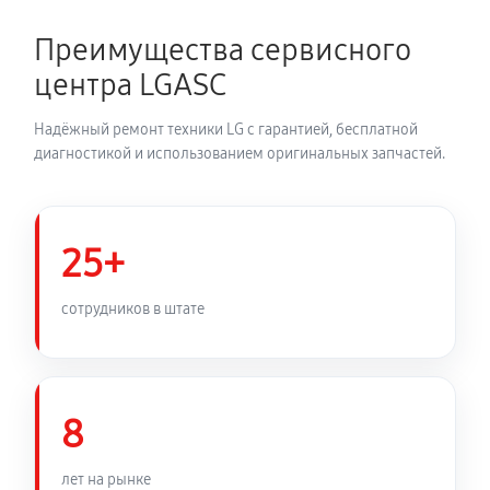
2700 руб
150 минут
Преимущества сервисного
Замена динамика аудиосистемы LG DH4130S
центра LGASC
1350 руб
60 минут
Надёжный ремонт техники LG с гарантией, бесплатной
Обновление ПО аудиосистемы LG DH4130S
диагностикой и использованием оригинальных запчастей.
630 руб
30 минут
Замена корпуса аудиосистемы LG DH4130S
25+
1260 руб
90 минут
сотрудников в штате
Замена кабеля питания
810 руб
45 минут
8
лет на рынке