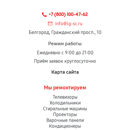
Предоставленные детали подходят по
техническим параметрам и не имеют внешних
+7 (800) 100-47-62
дефектов.
info@lg-sc.ru
Установка была выполнена нашим сервисным
Белгород, Гражданский просп., 10
центром.
При этом гарантия на сами комплектующие
Режим работы
остается на стороне производителя или
Ежедневно с 9:00 до 21:00
продавца. За качество сторонних деталей
Приём заявок круглосуточно
сервисный центр ответственности не несет.
Карта сайта
Мы ремонтируем
Телевизоры
Холодильники
Стиральные машины
Проекторы
Варочные панели
Кондиционеры