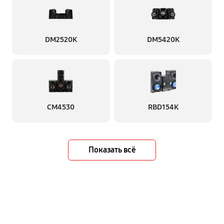
DM2520K
DM5420K
CM4530
RBD154K
Показать всё