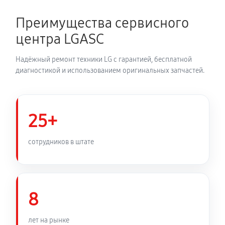
2700 руб
150 минут
Преимущества сервисного
Замена динамика аудиосистемы LG CM9730
центра LGASC
1350 руб
60 минут
Надёжный ремонт техники LG с гарантией, бесплатной
Обновление ПО аудиосистемы LG CM9730
диагностикой и использованием оригинальных запчастей.
630 руб
30 минут
Замена корпуса аудиосистемы LG CM9730
25+
1260 руб
90 минут
сотрудников в штате
Замена кабеля питания
810 руб
45 минут
8
лет на рынке