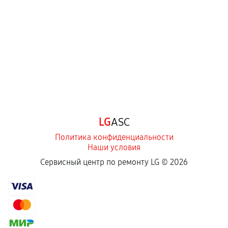
перегрев, коррозия.
Самостоятельный ремонт или вмешательство
третьих лиц.
Естественный износ деталей, если иное не
предусмотрено отдельно.
Обращение после окончания гарантийного
срока.
Программные сбои, если это не указано в
LG
ASC
отдельных условиях.
Политика конфиденциальности
Наши условия
Если комплектующие куплены
Сервисный центр по ремонту LG ©
2026
самостоятельно
Гарантия на выполненные работы может
сохраняться полностью или частично, если
соблюдены следующие условия: