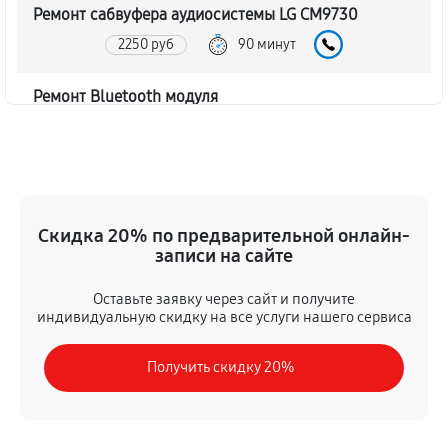
Ремонт сабвуфера аудиосистемы LG CM9730
2250 руб
90 минут
Ремонт Bluetooth модуля
1620 руб
60 минут
Чистка контактов аудиосистемы LG CM9730
720 руб
45 минут
Скидка 20% по предварительной онлайн-
записи на сайте
Замена шлейфа аудиосистемы LG CM9730
1350 руб
50 минут
Оставьте заявку через сайт и получите
индивидуальную скидку на все услуги нашего сервиса
Замена разъема питания
Получить скидку 20%
900 руб
40 минут
Восстановление после попадания влаги