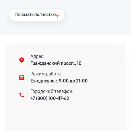
Что считается гарантийным случаем
Показать полностью
Повторное возникновение неисправности,
напрямую связанной с выполненным
ремонтом.
Поломка установленной детали при
нормальной эксплуатации в течение
Адрес:
гарантийного срока.
Гражданский просп., 10
Несоответствие комплектующей заявленным
Режим работы:
техническим характеристикам.
Ежедневно с 9:00 до 21:00
Городской телефон:
+7 (800) 100-47-62
Документы для подтверждения
гарантии
Гарантийный талон.