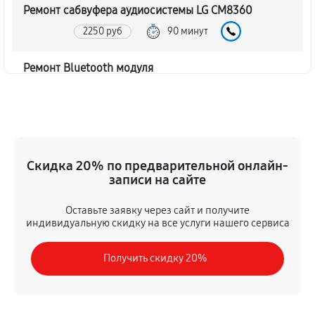
Ремонт сабвуфера аудиосистемы LG CM8360
2250 руб
90 минут
Ремонт Bluetooth модуля
1620 руб
60 минут
Чистка контактов аудиосистемы LG CM8360
720 руб
45 минут
Скидка 20% по предварительной онлайн-
записи на сайте
Замена шлейфа аудиосистемы LG CM8360
1350 руб
50 минут
Оставьте заявку через сайт и получите
индивидуальную скидку на все услуги нашего сервиса
Замена разъема питания
Получить скидку 20%
900 руб
40 минут
Восстановление после попадания влаги