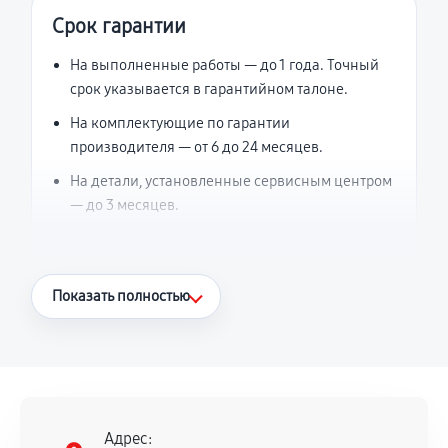
Срок гарантии
На выполненные работы — до 1 года. Точный
срок указывается в гарантийном талоне.
На комплектующие по гарантии
производителя — от 6 до 24 месяцев.
На детали, установленные сервисным центром
— до 3 месяцев.
Что считается гарантийным случаем
Показать полностью
Повторное возникновение неисправности,
напрямую связанной с выполненным
ремонтом.
Поломка установленной детали при
нормальной эксплуатации в течение
Адрес: