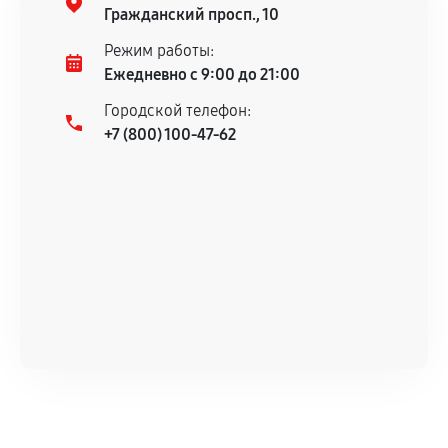
гарантийного срока.
Гражданский просп., 10
Несоответствие комплектующей заявленным
Режим работы:
техническим характеристикам.
Ежедневно с 9:00 до 21:00
Городской телефон:
+7 (800) 100-47-62
Документы для подтверждения
гарантии
Гарантийный талон.
Акт выполненных работ с датой, перечнем
услуг и сроком гарантии.
Документы на установленные комплектующие
и кассовый чек.
Расширенная гарантия