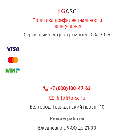
Программные сбои, если это не указано в
LG
ASC
отдельных условиях.
Политика конфиденциальности
Наши условия
Если комплектующие куплены
Сервисный центр по ремонту LG ©
2026
самостоятельно
Гарантия на выполненные работы может
сохраняться полностью или частично, если
соблюдены следующие условия:
Предоставленные детали подходят по
техническим параметрам и не имеют внешних
+7 (800) 100-47-62
дефектов.
info@lg-sc.ru
Установка была выполнена нашим сервисным
Белгород, Гражданский просп., 10
центром.
При этом гарантия на сами комплектующие
Режим работы
остается на стороне производителя или
Ежедневно с 9:00 до 21:00
продавца. За качество сторонних деталей