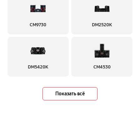
CM9730
DM2520K
DM5420K
CM4530
Показать всё