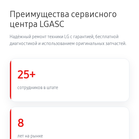
2700 руб
150 минут
Преимущества сервисного
Замена динамика аудиосистемы LG CM8360
центра LGASC
1350 руб
60 минут
Надёжный ремонт техники LG с гарантией, бесплатной
Обновление ПО аудиосистемы LG CM8360
диагностикой и использованием оригинальных запчастей.
630 руб
30 минут
Замена корпуса аудиосистемы LG CM8360
25+
1260 руб
90 минут
сотрудников в штате
Замена кабеля питания
810 руб
45 минут
8
лет на рынке