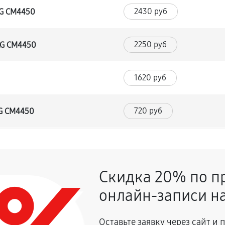
2430 руб
LG CM4450
2250 руб
LG CM4450
1620 руб
720 руб
LG CM4450
1350 руб
 CM4450
Скидка 20% по п
900 руб
онлайн-записи на
2700 руб
влаги
Оставьте заявку через сайт и