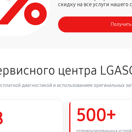
0%
скидку на все услуги нашего 
1350 руб
G CM4450
Получить
630 руб
 CM4450
1260 руб
 CM4450
рвисного центра LGAS
810 руб
есплатной диагностикой и использованием оригинальных зап
500+
8
отремонтированных устрой