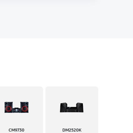
CM9730
DM2520K