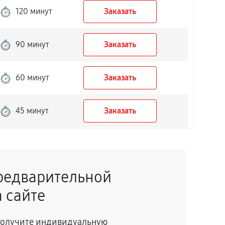
120 минут
Заказать
90 минут
Заказать
60 минут
Заказать
45 минут
Заказать
50 минут
Заказать
редварительной
40 минут
Заказать
 сайте
150 минут
Заказать
 получите индивидуальную