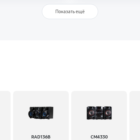
Показать ещё
RAD136B
CM4330