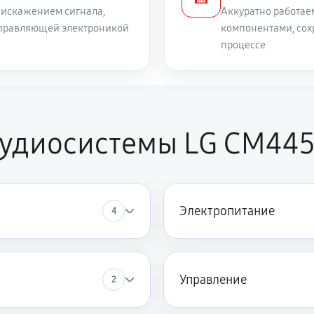
 искажением сигнала,
Аккуратно работае
 управляющей электроникой
компонентами, сох
процессе
аудиосистемы LG CM44
Электропитание
4
Управление
2