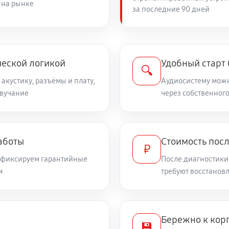
 на рынке
за последние 90 дней
ческой логикой
Удобный старт
🔍
 акустику, разъёмы и плату,
Аудиосистему можн
звучание
через собственного
аботы
Стоимость пос
₽
и фиксируем гарантийные
После диагностики
м
требуют восстанов
Бережно к корп
💾