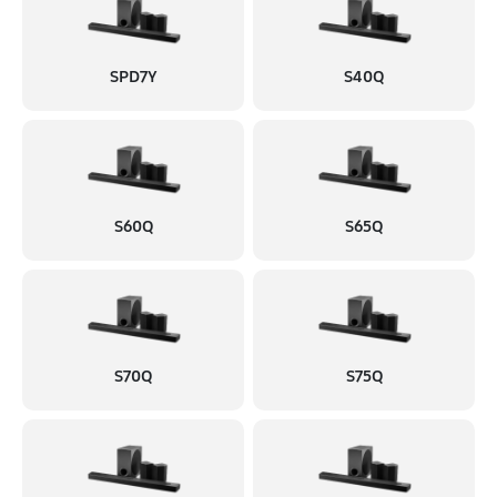
SPD7Y
S40Q
S60Q
S65Q
S70Q
S75Q