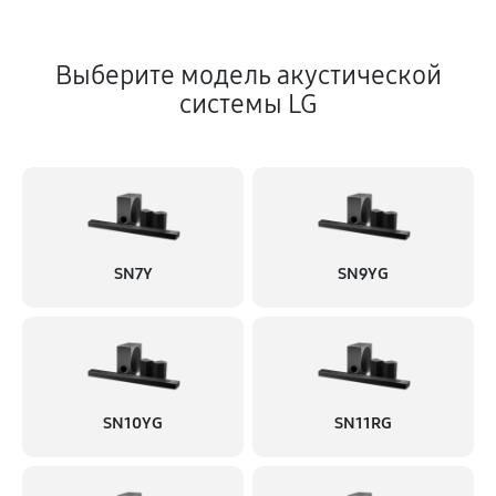
Выберите модель акустической
системы LG
SN7Y
SN9YG
SN10YG
SN11RG